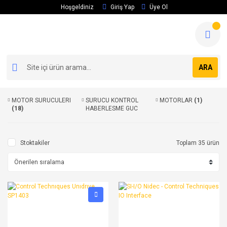
Hoşgeldiniz
Giriş Yap
Üye Ol
ARA
MOTOR SURUCULERI
SURUCU KONTROL
MOTORLAR
(1)
(18)
HABERLESME GUC
MODULLERI
(16)
Stoktakiler
Toplam 35 ürün