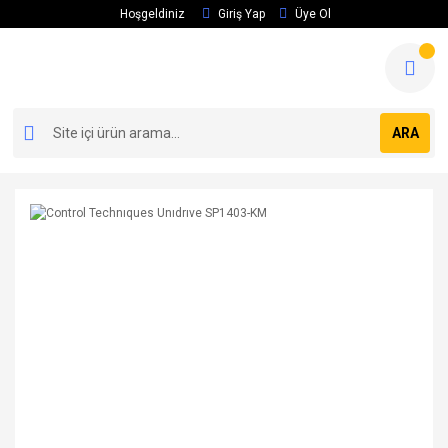
Hoşgeldiniz
Giriş Yap
Üye Ol
ARA