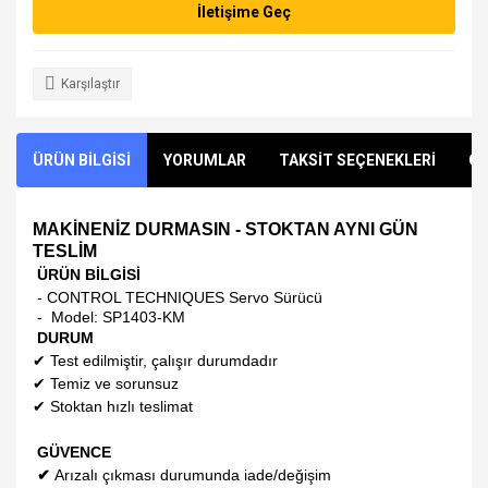
İletişime Geç
Karşılaştır
ÜRÜN BİLGİSİ
YORUMLAR
TAKSİT SEÇENEKLERİ
ÖN
MAKİNENİZ DURMASIN - STOKTAN AYNI GÜN
TESLİM
ÜRÜN BİLGİSİ
- CONTROL TECHNIQUES Servo Sürücü
- Model:
SP1403-KM
DURUM
✔
Test edilmiştir, çalışır durumdadır
✔
Temiz ve sorunsuz
✔
Stoktan hızlı teslimat
GÜVENCE
✔
Arızalı çıkması durumunda iade/değişim