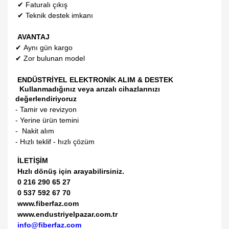
✔
Faturalı çıkış
✔
Teknik destek imkanı
AVANTAJ
✔
Aynı gün kargo
✔
Zor bulunan model
ENDÜSTRİYEL ELEKTRONİK ALIM & DESTEK
Kullanmadığınız veya arızalı cihazlarınızı
değerlendiriyoruz
- Tamir ve revizyon
- Yerine ürün temini
- Nakit alım
- Hızlı teklif - hızlı çözüm
İLETİŞİM
Hızlı dönüş için arayabilirsiniz.
0 216 290 65 27
0 537 592 67 70
www.fiberfaz.com
www.endustriyelpazar.com.tr
info@fiberfaz.com