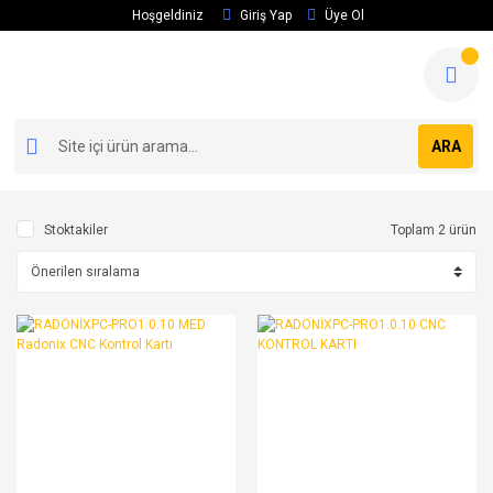
Hoşgeldiniz
Giriş Yap
Üye Ol
ARA
Stoktakiler
Toplam 2 ürün