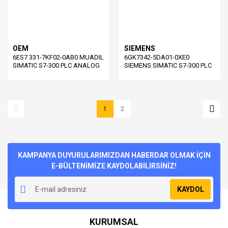
OEM
SIEMENS
6ES7 331-7KF02-0AB0 MUADIL
6GK7342-5DA01-0XE0
SIMATIC S7-300 PLC ANALOG
SIEMENS SIMATIC S7-300 PLC
IO ( 6ES7331-7KF02-0AB0 )
INTERFACE MODUL ( 6GK7342-
5DA01-0XE0 )
1
2
KAMPANYA DUYURULARIMIZDAN HABERDAR OLMAK İÇİN
E-BÜLTENİMİZE KAYDOLABİLİRSİNİZ!
KAYDOL
KURUMSAL