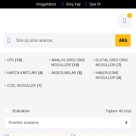
Hoşgeldiniz
Giriş Yap
Üye Ol
ARA
CPU
(10)
ANALOG GIRIS CIKIS
DIJITAL GIRIS CIKIS
MODULLERI
(10)
MODULLERI
(7)
HAFIZA KARTLARI
(6)
AKSESUARLAR
(5)
HABERLESME
MODULLERI
(4)
OZEL MODULLER
(1)
Stoktakiler
Toplam 43 ürün