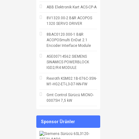
ABB Elektronik Kart ACS-CP-A
8V1320.00-2 B&R ACOPOS
1320 SERVO DRIVER
8BAC0120.000-1 B&R
ACOPOSmulti EnDat 2.1
Encoder Interface Module
A5E00714562 SIEMENS
SINAMICS POWERBLOCK
IGD2/R4 MODULE
Rexroth KSM02.1B-076C-35N-
M1-HG2-ET-L3-D7-NN-FW
Gmt Control Sürücü MICNO-
00075H 7,5 kW
Sponsor Ürünler