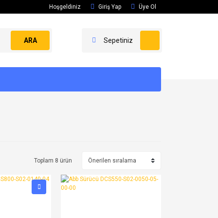
Hoşgeldiniz
Giriş Yap
Üye Ol
ARA
Sepetiniz
Toplam 8 ürün