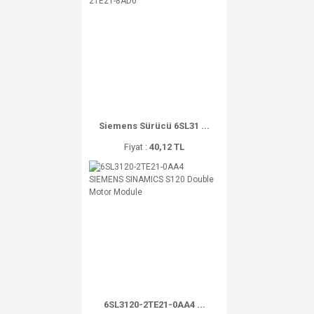
Siemens Sürücü 6SL31 ...
Fiyat :
40,12 TL
6SL3120-2TE21-0AA4 ...