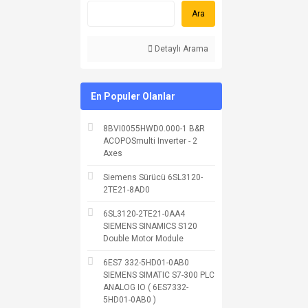
Ara
Detaylı Arama
En Populer Olanlar
8BVI0055HWD0.000-1 B&R
ACOPOSmulti Inverter - 2
Axes
Siemens Sürücü 6SL3120-
2TE21-8AD0
6SL3120-2TE21-0AA4
SIEMENS SINAMICS S120
Double Motor Module
6ES7 332-5HD01-0AB0
SIEMENS SIMATIC S7-300 PLC
ANALOG IO ( 6ES7332-
5HD01-0AB0 )