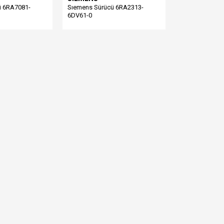
ü 6RA7081-
Sıemens Sürücü 6RA2313-
6DV61-0