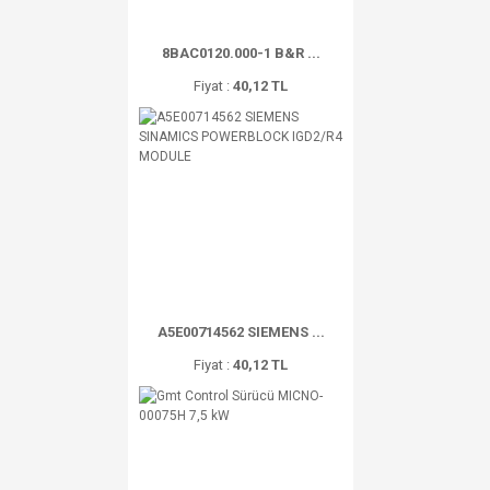
8BAC0120.000-1 B&R ...
Fiyat :
40,12 TL
A5E00714562 SIEMENS ...
Fiyat :
40,12 TL