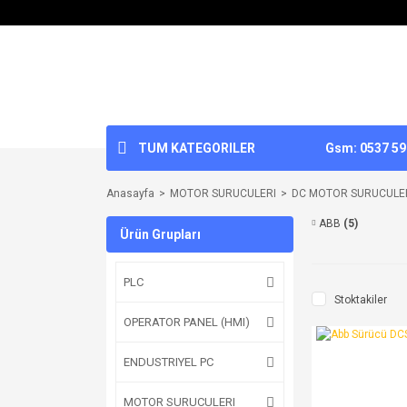
TUM KATEGORILER
Gsm: 0537 592
Anasayfa
MOTOR SURUCULERI
DC MOTOR SURUCULE
ABB
(5)
Ürün Grupları
PLC
Stoktakiler
OPERATOR PANEL (HMI)
ENDUSTRIYEL PC
MOTOR SURUCULERI