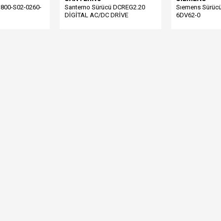
800-S02-0260-
Santerno Sürücü DCREG2.20
Sıemens Sürüc
DİGİTAL AC/DC DRİVE
6DV62-0