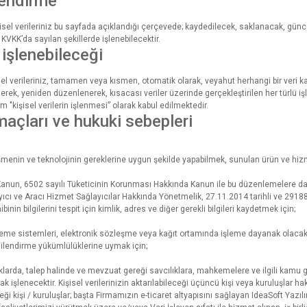
lendirme
şisel verileriniz bu sayfada açıklandığı çerçevede; kaydedilecek, saklanacak, günc
 KVKK’da sayılan şekillerde işlenebilecektir.
e işlenebileceği
isel verileriniz, tamamen veya kısmen, otomatik olarak, veyahut herhangi bir veri
rilerek, yeniden düzenlenerek, kısacası veriler üzerinde gerçekleştirilen her türlü 
m "kişisel verilerin işlenmesi” olarak kabul edilmektedir.
amaçları ve hukuki sebepleri
şmenin ve teknolojinin gereklerine uygun şekilde yapabilmek, sunulan ürün ve hizme
Kanun, 6502 sayılı Tüketicinin Korunması Hakkında Kanun ile bu düzenlemelere da
yıcı ve Aracı Hizmet Sağlayıcılar Hakkında Yönetmelik, 27.11.2014 tarihli ve 291
in bilgilerini tespit için kimlik, adres ve diğer gerekli bilgileri kaydetmek için;
eme sistemleri, elektronik sözleşme veya kağıt ortamında işleme dayanak olacak
lgilendirme yükümlülüklerine uymak için;
arda, talep halinde ve mevzuat gereği savcılıklara, mahkemelere ve ilgili kamu gör
ak işlenecektir. Kişisel verilerinizin aktarılabileceği üçüncü kişi veya kuruluşlar h
eceği kişi / kuruluşlar; başta Firmamızın e-ticaret altyapısını sağlayan IdeaSoft Yazıl