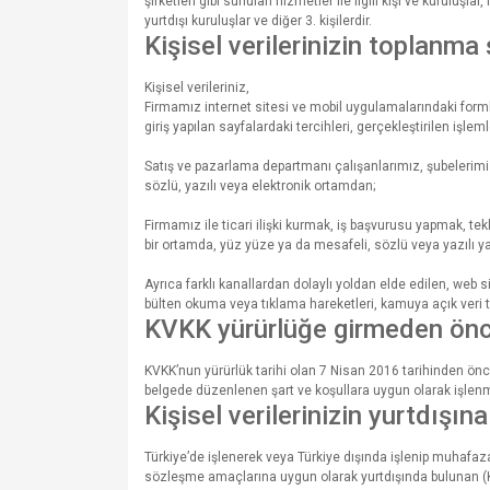
şirketleri gibi sunulan hizmetler ile ilgili kişi ve kuruluşla
yurtdışı kuruluşlar ve diğer 3. kişilerdir.
Kişisel verilerinizin toplanma 
Kişisel verileriniz,
Firmamız internet sitesi ve mobil uygulamalarındaki formlar 
giriş yapılan sayfalardaki tercihleri, gerçekleştirilen işlem
Satış ve pazarlama departmanı çalışanlarımız, şubelerimiz, t
sözlü, yazılı veya elektronik ortamdan;
Firmamız ile ticari ilişki kurmak, iş başvurusu yapmak, tekli
bir ortamda, yüz yüze ya da mesafeli, sözlü veya yazılı y
Ayrıca farklı kanallardan dolaylı yoldan elde edilen, web 
bülten okuma veya tıklama hareketleri, kamuya açık veri t
KVKK yürürlüğe girmeden önce 
KVKK’nun yürürlük tarihi olan 7 Nisan 2016 tarihinden önce,
belgede düzenlenen şart ve koşullara uygun olarak işlen
Kişisel verilerinizin yurtdışın
Türkiye’de işlenerek veya Türkiye dışında işlenip muhafaz
sözleşme amaçlarına uygun olarak yurtdışında bulunan (Ki