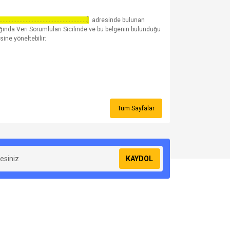
.........................................................]
adresinde bulunan
ında Veri Sorumluları Sicilinde ve bu belgenin bulunduğu
sine yöneltebilir:
Tüm Sayfalar
KAYDOL