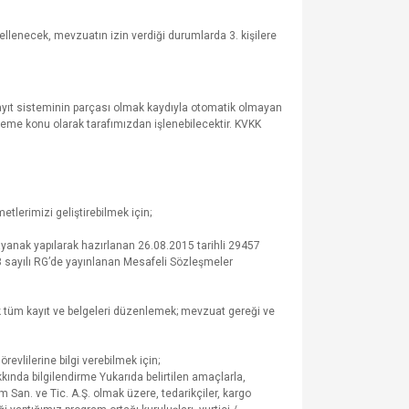
ellenecek, mevzuatın izin verdiği durumlarda 3. kişilere
 kayıt sisteminin parçası olmak kaydıyla otomatik olmayan
işleme konu olarak tarafımızdan işlenebilecektir. KVKK
tlerimizi geliştirebilmek için;
yanak yapılarak hazırlanan 26.08.2015 tarihli 29457
88 sayılı RG’de yayınlanan Mesafeli Sözleşmeler
 tüm kayıt ve belgeleri düzenlemek; mevzuat gereği ve
evlilerine bilgi verebilmek için;
akkında bilgilendirme Yukarıda belirtilen amaçlarla,
ım San. ve Tic. A.Ş. olmak üzere, tedarikçiler, kargo