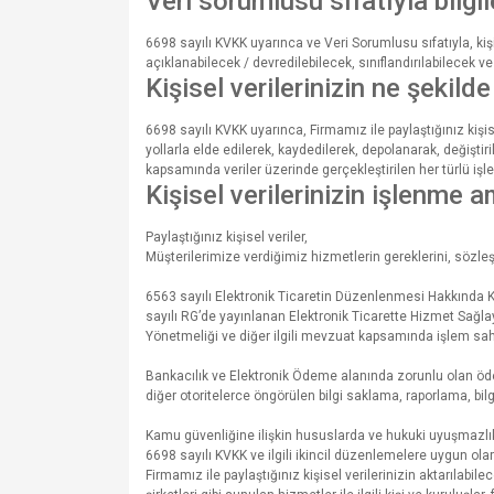
Veri sorumlusu sıfatıyla bilgi
6698 sayılı KVKK uyarınca ve Veri Sorumlusu sıfatıyla, ki
açıklanabilecek / devredilebilecek, sınıflandırılabilecek ve
Kişisel verilerinizin ne şekild
6698 sayılı KVKK uyarınca, Firmamız ile paylaştığınız kiş
yollarla elde edilerek, kaydedilerek, depolanarak, değişti
kapsamında veriler üzerinde gerçekleştirilen her türlü işle
Kişisel verilerinizin işlenme 
Paylaştığınız kişisel veriler,
Müşterilerimize verdiğimiz hizmetlerin gereklerini, sözle
6563 sayılı Elektronik Ticaretin Düzenlenmesi Hakkında 
sayılı RG’de yayınlanan Elektronik Ticarette Hizmet Sağla
Yönetmeliği ve diğer ilgili mevzuat kapsamında işlem sahibin
Bankacılık ve Elektronik Ödeme alanında zorunlu olan öd
diğer otoritelerce öngörülen bilgi saklama, raporlama, bi
Kamu güvenliğine ilişkin hususlarda ve hukuki uyuşmazlıkl
6698 sayılı KVKK ve ilgili ikincil düzenlemelere uygun olar
Firmamız ile paylaştığınız kişisel verilerinizin aktarılabil