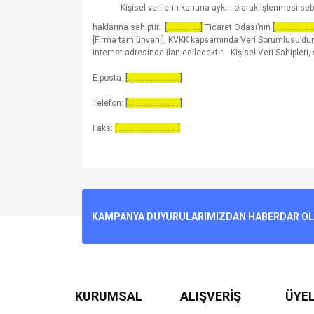
Kişisel verilerin kanuna aykırı olarak işlenmesi s
haklarına sahiptir.
[................]
Ticaret Odası’nın
[..................
[Firma tam ünvanı], KVKK kapsamında Veri Sorumlusu’dur. 
internet adresinde ilan edilecektir. Kişisel Veri Sahipleri, 
E.posta:
[.........................]
Telefon:
[.........................]
Faks:
[.............................]
KAMPANYA DUYURULARIMIZDAN HABERDAR OLMA
KURUMSAL
ALIŞVERİŞ
ÜYEL