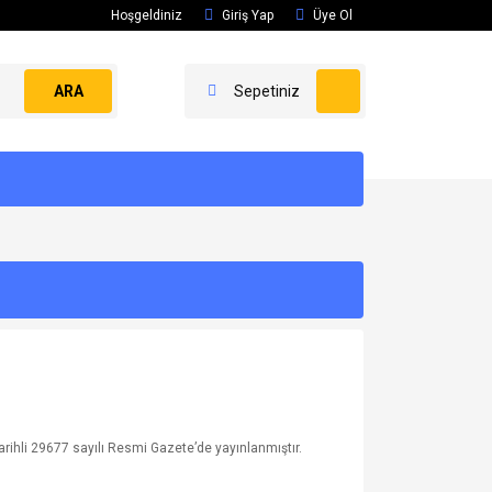
Hoşgeldiniz
Giriş Yap
Üye Ol
ARA
Sepetiniz
arihli 29677 sayılı Resmi Gazete’de yayınlanmıştır.