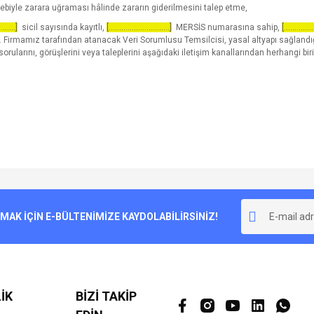
ebebiyle zarara uğraması hâlinde zararın giderilmesini talep etme,
........]
sicil sayısında kayıtlı,
[.............................]
MERSİS numarasına sahip,
[..............
Firmamız tarafından atanacak Veri Sorumlusu Temsilcisi, yasal altyapı sağlandığ
sorularını, görüşlerini veya taleplerini aşağıdaki iletişim kanallarından herhangi biri
K İÇİN E-BÜLTENİMİZE KAYDOLABİLİRSİNİZ!
İK
BİZİ TAKİP