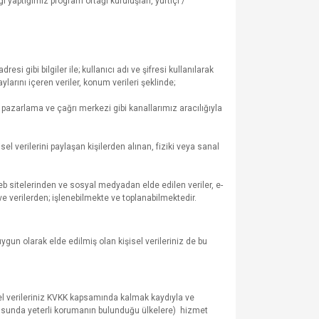
iği yaptığımız program ortağı kuruluşları, yurtiçi /
i gibi bilgiler ile; kullanıcı adı ve şifresi kullanılarak
ylarını içeren veriler, konum verileri şeklinde;
al pazarlama ve çağrı merkezi gibi kanallarımız aracılığıyla
sel verilerini paylaşan kişilerden alınan, fiziki veya sanal
eb sitelerinden ve sosyal medyadan elde edilen veriler, e-
e verilerden; işlenebilmekte ve toplanabilmektedir.
ygun olarak elde edilmiş olan kişisel verileriniz de bu
sel verileriniz KVKK kapsamında kalmak kaydıyla ve
ususunda yeterli korumanın bulunduğu ülkelere) hizmet