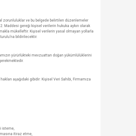
l zorunluluklar ve bu belgede belirtilen düzenlemeler
12. Maddesi gereği kişisel verilerin hukuka aykırı olarak
makla mükelleftir. Kişisel verilerin yasal olmayan yollarla
ulu’na bildirilecektir.
amızın yürürlükteki mevzuattan doğan yükümlülüklerini
gerekmektedir.
akları aşağıdaki gibidir: Kişisel Veri Sahibi, Firmamıza
ni isteme,
kmasına itiraz etme,