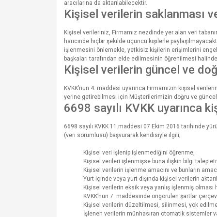
aracılarına da aktarılabilecektir.
Kişisel verilerin saklanması 
Kişisel verileriniz, Firmamız nezdinde yer alan veri taba
haricinde hiçbir şekilde üçüncü kişilerle paylaşılmayacaktır
işlenmesini önlemekle, yetkisiz kişilerin erişimlerini engel
başkaları tarafından elde edilmesinin öğrenilmesi halinde 
Kişisel verilerin güncel ve do
KVKK’nun 4. maddesi uyarınca Firmamızın kişisel veriler
yerine getirebilmesi için Müşterilerimizin doğru ve günc
6698 sayılı KVKK uyarınca kişi
6698 sayılı KVKK 11.maddesi 07 Ekim 2016 tarihinde yürürlü
(veri sorumlusu) başvurarak kendisiyle ilgili;
Kişisel veri işlenip işlenmediğini öğrenme,
Kişisel verileri işlenmişse buna ilişkin bilgi talep e
Kişisel verilerin işlenme amacını ve bunların amac
Yurt içinde veya yurt dışında kişisel verilerin aktarı
Kişisel verilerin eksik veya yanlış işlenmiş olması
KVKK’nun 7. maddesinde öngörülen şartlar çerçeves
Kişisel verilerin düzeltilmesi, silinmesi, yok edilme
İşlenen verilerin münhasıran otomatik sistemler va