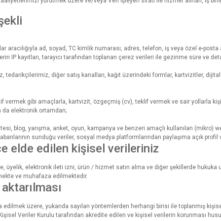
r, faaliyetlerimizi yürütmek üzere ve/veya Veri İşleyen sıfatı ile hizmet alınan, iş birl
şekli
aracılığıyla ad, soyad, TC kimlik numarası, adres, telefon, iş veya özel e-posta adres
lerin IP kayıtları, tarayıcı tarafından toplanan çerez verileri ile gezinme süre ve deta
edarikçilerimiz, diğer satış kanalları, kağıt üzerindeki formlar, kartvizitler, dijit
f vermek gibi amaçlarla, kartvizit, özgeçmiş (cv), teklif vermek ve sair yollarla kişi
a da elektronik ortamdan;
sitesi, blog, yarışma, anket, oyun, kampanya ve benzeri amaçlı kullanılan (mikro) w
abanlarının sunduğu veriler, sosyal medya platformlarından paylaşıma açık profil v
elde edilen kişisel verileriniz
 üyelik, elektronik ileti izni, ürün / hizmet satın alma ve diğer şekillerde hukuka u
mekte ve muhafaza edilmektedir.
a aktarılması
a edilmek üzere, yukarıda sayılan yöntemlerden herhangi birisi ile toplanmış kişi
şisel Veriler Kurulu tarafından akredite edilen ve kişisel verilerin korunması h