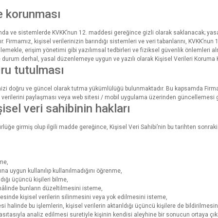
ve korunması
nında ve sistemlerde KVKK’nun 12. maddesi gereğince gizli olarak saklanacak; yasa
. Firmamız, kişisel verilerinizin barındığı sistemleri ve veri tabanlarını, KVKK’nun 
lemekle, erişim yönetimi gibi yazılımsal tedbirleri ve fiziksel güvenlik önlemleri al
durum derhal, yasal düzenlemeye uygun ve yazılı olarak Kişisel Verileri Koruma Kur
ğru tutulması
inizi doğru ve güncel olarak tutma yükümlülüğü bulunmaktadır. Bu kapsamda Firm
el verilerini paylaşması veya web sitesi / mobil uygulama üzerinden güncellemesi 
sel veri sahibinin hakları
ğe girmiş olup ilgili madde gereğince, Kişisel Veri Sahibi’nin bu tarihten sonraki h
tme,
ına uygun kullanılıp kullanılmadığını öğrenme,
ldığı üçüncü kişileri bilme,
 hâlinde bunların düzeltilmesini isteme,
inde kişisel verilerin silinmesini veya yok edilmesini isteme,
si halinde bu işlemlerin, kişisel verilerin aktarıldığı üçüncü kişilere de bildirilmesi
sıtasıyla analiz edilmesi suretiyle kişinin kendisi aleyhine bir sonucun ortaya çı