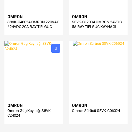
OMRON
OMRON
S8VK-C48024 OMRON 220VAC
S8VK-C12034 OMRON 24VDC
/ 24VDC 20A RAY TIPI GUC
5A RAY TIPI GUC KAYNAGI
KAYNAGI
OMRON
OMRON
Omron Güç Kaynağı S8VK-
Omron Sürücü S8VK-C06024
C24024