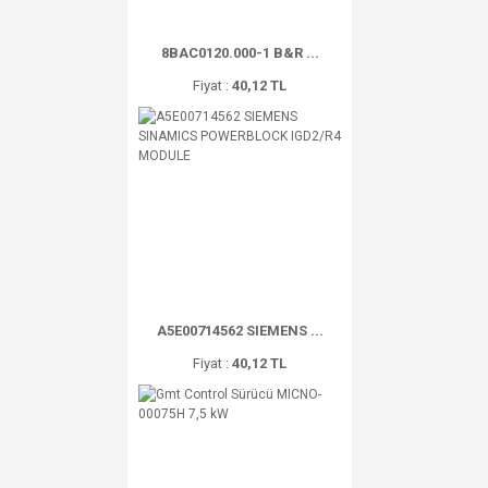
8BAC0120.000-1 B&R ...
Fiyat :
40,12 TL
A5E00714562 SIEMENS ...
Fiyat :
40,12 TL