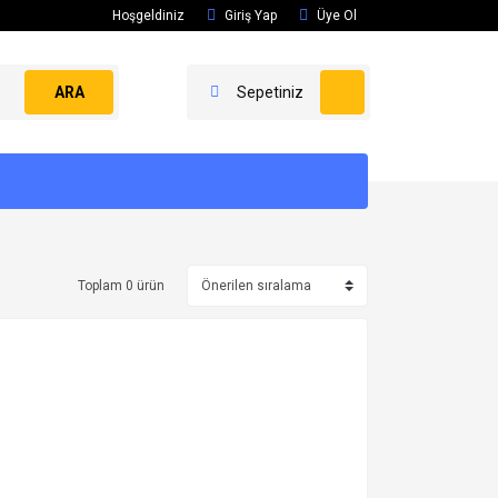
Hoşgeldiniz
Giriş Yap
Üye Ol
ARA
Sepetiniz
Toplam 0 ürün