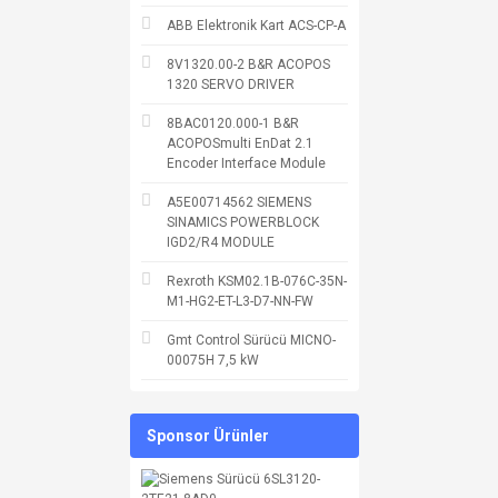
ABB Elektronik Kart ACS-CP-A
8V1320.00-2 B&R ACOPOS
1320 SERVO DRIVER
8BAC0120.000-1 B&R
ACOPOSmulti EnDat 2.1
Encoder Interface Module
A5E00714562 SIEMENS
SINAMICS POWERBLOCK
IGD2/R4 MODULE
Rexroth KSM02.1B-076C-35N-
M1-HG2-ET-L3-D7-NN-FW
Gmt Control Sürücü MICNO-
00075H 7,5 kW
Sponsor Ürünler