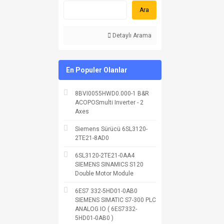
Ara
Detaylı Arama
En Populer Olanlar
8BVI0055HWD0.000-1 B&R
ACOPOSmulti Inverter - 2
Axes
Siemens Sürücü 6SL3120-
2TE21-8AD0
6SL3120-2TE21-0AA4
SIEMENS SINAMICS S120
Double Motor Module
6ES7 332-5HD01-0AB0
SIEMENS SIMATIC S7-300 PLC
ANALOG IO ( 6ES7332-
5HD01-0AB0 )