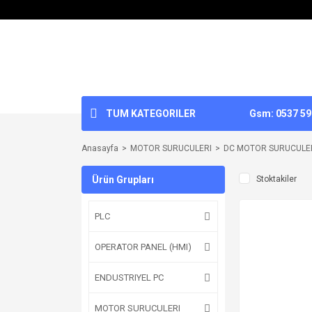
TUM KATEGORILER
Gsm: 0537 592
Anasayfa
MOTOR SURUCULERI
DC MOTOR SURUCULE
Ürün Grupları
Stoktakiler
PLC
OPERATOR PANEL (HMI)
ENDUSTRIYEL PC
MOTOR SURUCULERI