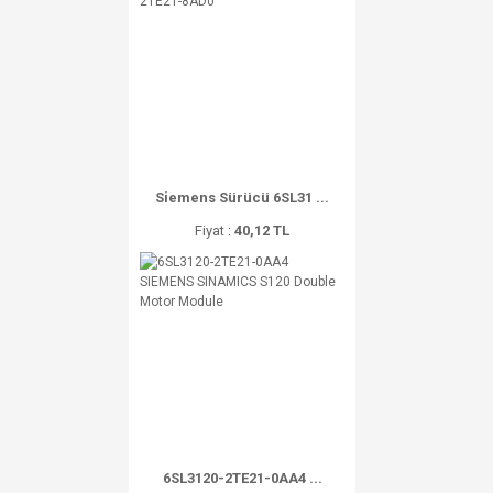
Siemens Sürücü 6SL31 ...
Fiyat :
40,12 TL
6SL3120-2TE21-0AA4 ...