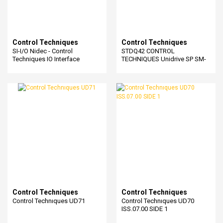
Control Techniques
Control Techniques
SI-I/O Nidec - Control
STDQ42 CONTROL
Techniques IO Interface
TECHNIQUES Unidrive SP SM-
APPLICATIONS MODULE
Control Techniques
Control Techniques
Control Technıques UD71
Control Technıques UD70
ISS.07.00 SIDE 1