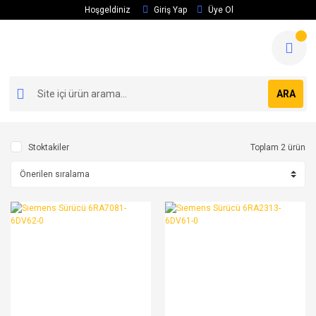
Hoşgeldiniz
Giriş Yap
Üye Ol
ARA
Stoktakiler
Toplam 2 ürün