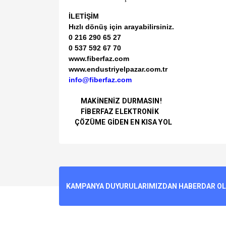
İLETİŞİM
Hızlı dönüş için arayabilirsiniz.
0 216 290 65 27
0 537 592 67 70
www.fiberfaz.com
www.endustriyelpazar.com.tr
info@fiberfaz.com
MAKİNENİZ DURMASIN!
FİBERFAZ ELEKTRONİK
ÇÖZÜME GİDEN EN KISA YOL
Bu ürünün fiyat bilgisi, resim, ürün açıklamalarında v
Görüş ve önerileriniz için teşekkür ederiz.
Ürün resmi kalitesiz, bozuk veya görüntülenemiyo
KAMPANYA DUYURULARIMIZDAN HABERDAR OLMA
Ürün açıklamasında eksik bilgiler bulunuyor.
Ürün bilgilerinde hatalar bulunuyor.
Ürün fiyatı diğer sitelerden daha pahalı.