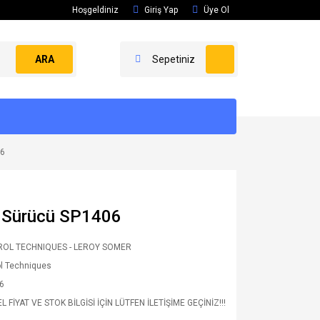
Hoşgeldiniz
Giriş Yap
Üye Ol
ARA
Sepetiniz
06
s Sürücü SP1406
OL TECHNIQUES - LEROY SOMER
l Techniques
6
 FİYAT VE STOK BİLGİSİ İÇİN LÜTFEN İLETİŞİME GEÇİNİZ!!!