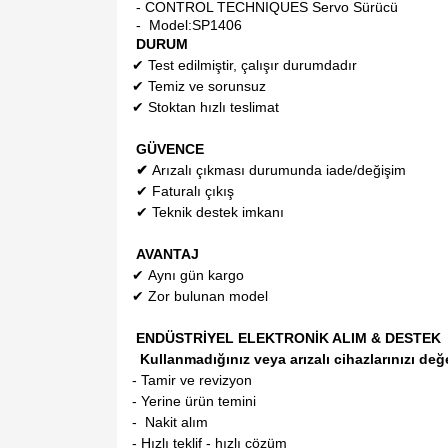
- CONTROL TECHNIQUES Servo Sürücü
- Model:
SP1406
DURUM
✔
Test edilmiştir, çalışır durumdadır
✔
Temiz ve sorunsuz
✔
Stoktan hızlı teslimat
GÜVENCE
✔
Arızalı çıkması durumunda iade/değişim
✔
Faturalı çıkış
✔
Teknik destek imkanı
AVANTAJ
✔
Aynı gün kargo
✔
Zor bulunan model
ENDÜSTRİYEL ELEKTRONİK ALIM & DESTEK
Kullanmadığınız veya arızalı cihazlarınızı değ
- Tamir ve revizyon
- Yerine ürün temini
- Nakit alım
- Hızlı teklif - hızlı çözüm