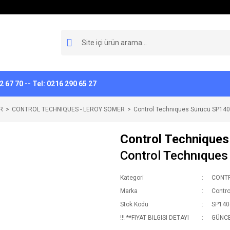
 67 70 -- Tel: 0216 290 65 27
R
CONTROL TECHNIQUES - LEROY SOMER
Control Technıques Sürücü SP14
Control Techniques
Control Technıque
Kategori
CONTR
Marka
Contro
Stok Kodu
SP140
!!! **FIYAT BILGISI DETAYI
GÜNCEL