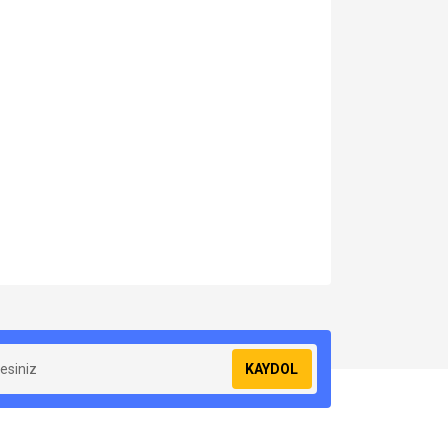
za iletebilirsiniz.
KAYDOL