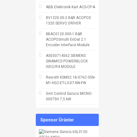
ABB Elektronik Kart ACS-CP-A
8V1320.00-2 B&R ACOPOS
1320 SERVO DRIVER
8BAC0120.000-1 B&R
ACOPOSmulti EnDat 2.1
Encoder Interface Module
A5E00714562 SIEMENS
SINAMICS POWERBLOCK
IGD2/R4 MODULE
Rexroth KSM02.1B-076C-35N-
M1-HG2-ET-L3-D7-NN-FW
Gmt Control Sürücü MICNO-
00075H 7,5 kW
Sponsor Ürünler