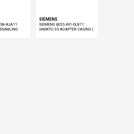
SIEMENS
958-4UA11
SIEMENS 6ES5 491-0LB11
 ENABLING
SIMATIC S5 ADAPTER CASING (
8-4UA11 )
6ES5491-0LB11 )