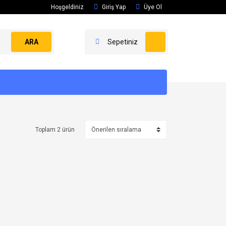
Hoşgeldiniz
Giriş Yap
Üye Ol
ARA
Sepetiniz
Toplam 2 ürün