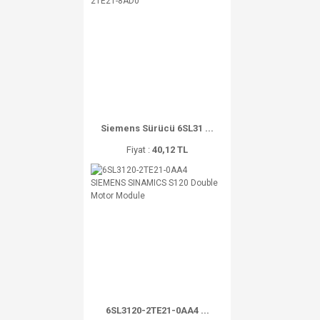
Siemens Sürücü 6SL31 ...
Fiyat :
40,12 TL
6SL3120-2TE21-0AA4 ...