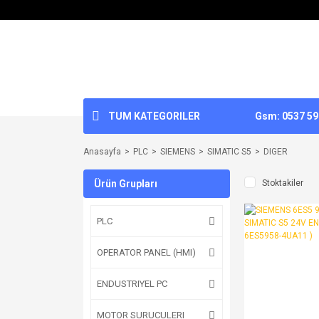
TUM KATEGORILER
Gsm: 0537 592
Anasayfa
PLC
SIEMENS
SIMATIC S5
DIGER
Ürün Grupları
Stoktakiler
PLC
OPERATOR PANEL (HMI)
ENDUSTRIYEL PC
MOTOR SURUCULERI