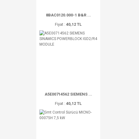
8BAC0120.000-1 B&R ...
Fiyat :
40,12 TL
A5E00714562 SIEMENS ...
Fiyat :
40,12 TL