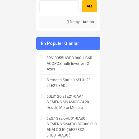
Ara
Detaylı Arama
En Populer Olanlar
8BVI0055HWD0.000-1 B&R
ACOPOSmulti Inverter - 2
Axes
Siemens Sürücü 6SL3120-
2TE21-8AD0
6SL3120-2TE21-0AA4
SIEMENS SINAMICS S120
Double Motor Module
6ES7 332-5HD01-0AB0
SIEMENS SIMATIC S7-300 PLC
ANALOG IO ( 6ES7332-
5HD01-0AB0 )