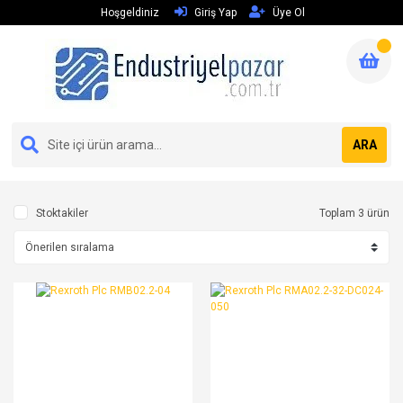
Hoşgeldiniz
Giriş Yap
Üye Ol
ARA
Stoktakiler
Toplam 3 ürün