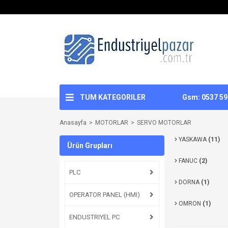
TUM KATEGORILER
Gsm: 0537 592
Anasayfa
MOTORLAR
SERVO MOTORLAR
YASKAWA
(11)
Ürün Grupları
FANUC
(2)
PLC
DORNA
(1)
OPERATOR PANEL (HMI)
OMRON
(1)
ENDUSTRIYEL PC