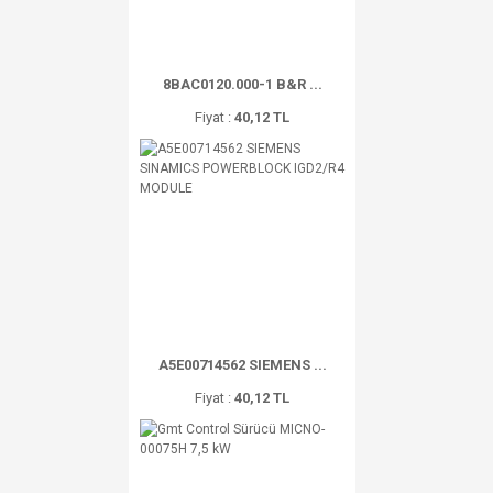
8BAC0120.000-1 B&R ...
Fiyat :
40,12 TL
A5E00714562 SIEMENS ...
Fiyat :
40,12 TL