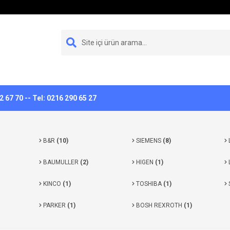
 67 70 -- Tel: 0216 290 65 27
B&R
(10)
SIEMENS
(8)
BAUMULLER
(2)
HIGEN
(1)
KINCO
(1)
TOSHIBA
(1)
PARKER
(1)
BOSH REXROTH
(1)