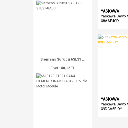
YASKAWA
Yaskawa Servo
08AAF4CD
Siemens Sürücü 6SL31 ...
Fiyat :
40,12 TL
YASKAWA
Yaskawa Servo
09DCA6F-OY