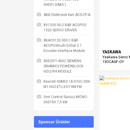
5HD01-0AB0 )
ABB Elektronik Kart ACS-CP-A
8V1320.00-2 B&R ACOPOS
1320 SERVO DRIVER
8BAC0120.000-1 B&R
ACOPOSmulti EnDat 2.1
Encoder Interface Module
YASKAWA
Yaskawa Servo
A5E00714562 SIEMENS
13DCA6F-OY
SINAMICS POWERBLOCK
IGD2/R4 MODULE
Rexroth KSM02.1B-076C-35N-
M1-HG2-ET-L3-D7-NN-FW
Gmt Control Sürücü MICNO-
00075H 7,5 kW
Sponsor Ürünler