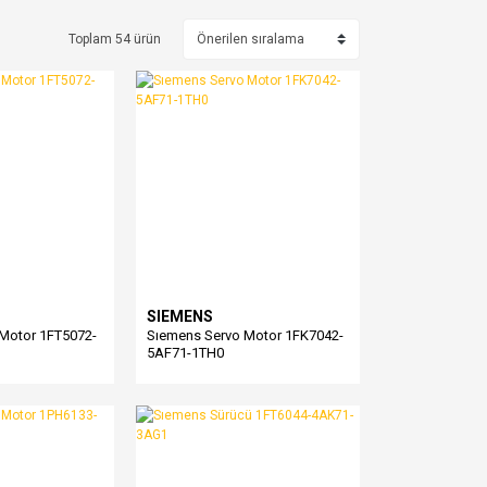
Toplam 54 ürün
SIEMENS
Motor 1FT5072-
Sıemens Servo Motor 1FK7042-
5AF71-1TH0