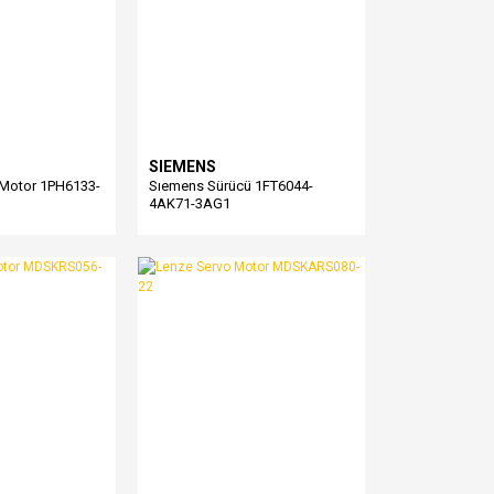
SIEMENS
Motor 1PH6133-
Sıemens Sürücü 1FT6044-
4AK71-3AG1