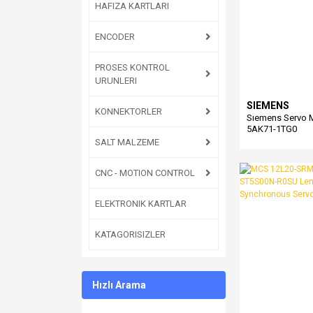
HAFIZA KARTLARI
ENCODER
PROSES KONTROL
URUNLERI
SIEMENS
KONNEKTORLER
Sıemens Servo 
5AK71-1TG0
SALT MALZEME
CNC - MOTION CONTROL
ELEKTRONIK KARTLAR
KATAGORISIZLER
Hızlı Arama