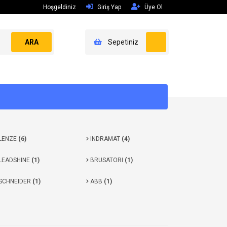
Hoşgeldiniz
Giriş Yap
Üye Ol
ARA
Sepetiniz
LENZE
(6)
INDRAMAT
(4)
LEADSHINE
(1)
BRUSATORI
(1)
SCHNEIDER
(1)
ABB
(1)