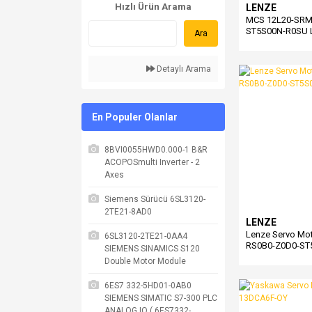
Hızlı Ürün Arama
LENZE
MCS 12L20-SRM
ST5S00N-R0SU 
Ara
Synchronous Se
Detaylı Arama
En Populer Olanlar
8BVI0055HWD0.000-1 B&R
ACOPOSmulti Inverter - 2
Axes
Siemens Sürücü 6SL3120-
2TE21-8AD0
LENZE
Lenze Servo Mo
6SL3120-2TE21-0AA4
RS0B0-Z0D0-ST
SIEMENS SINAMICS S120
Double Motor Module
6ES7 332-5HD01-0AB0
SIEMENS SIMATIC S7-300 PLC
ANALOG IO ( 6ES7332-