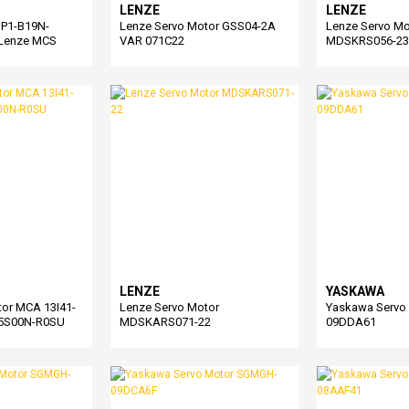
LENZE
LENZE
P1-B19N-
Lenze Servo Motor GSS04-2A
Lenze Servo Mo
Lenze MCS
VAR 071C22
MDSKRS056-23
rvo Motor
LENZE
YASKAWA
tor MCA 13I41-
Lenze Servo Motor
Yaskawa Servo
5S00N-R0SU
MDSKARS071-22
09DDA61