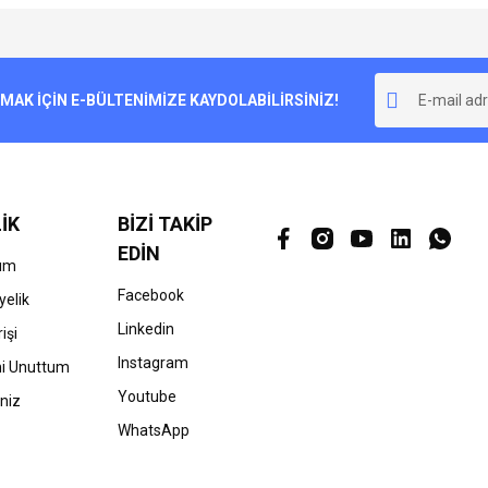
e diğer konularda yetersiz gördüğünüz noktaları öneri formunu kullanarak tarafımı
Bu ürüne ilk yorumu siz yapın!
r.
K İÇİN E-BÜLTENİMİZE KAYDOLABİLİRSİNİZ!
Yorum Yaz
İK
BİZİ TAKİP
EDİN
ım
Facebook
yelik
Linkedin
işi
Gönder
Instagram
mi Unuttum
Youtube
niz
WhatsApp