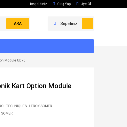
Hoşgeldiniz
Giriş Yap
Üye Ol
ARA
Sepetiniz
tion Module UD70
onik Kart Option Module
OL TECHNIQUES - LEROY SOMER
Y SOMER