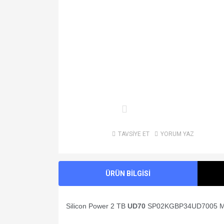
TAVSİYE ET
YORUM YAZ
ÜRÜN BİLGİSİ
Silicon Power 2 TB
UD70
SP02KGBP34UD7005 M.2