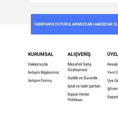
Bu ürünün fiyat bilgisi, resim, ürün açıklamalarında v
Görüş ve önerileriniz için teşekkür ederiz.
Ürün resmi kalitesiz, bozuk veya görüntülenemiyo
KAMPANYA DUYURULARIMIZDAN HABERDAR OLMA
Ürün açıklamasında eksik bilgiler bulunuyor.
Ürün bilgilerinde hatalar bulunuyor.
Ürün fiyatı diğer sitelerden daha pahalı.
Bu ürüne benzer farklı alternatifler olmalı.
KURUMSAL
ALIŞVERİŞ
ÜYEL
Hakkımızda
Mesafeli Satış
Hesab
Sözleşmesi
Iletişim Bilgilerimiz
Yeni Ü
Gizlilik ve Güvenlik
İletişim Formu
Üye Gir
İptal ve İade Şartları
Şifre
Kişisel Veriler
Sepeti
Politikası