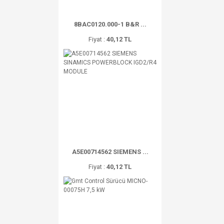
8BAC0120.000-1 B&R ...
Fiyat :
40,12 TL
A5E00714562 SIEMENS ...
Fiyat :
40,12 TL