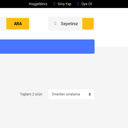
Hoşgeldiniz
Giriş Yap
Üye Ol
ARA
Sepetiniz
Toplam 2 ürün