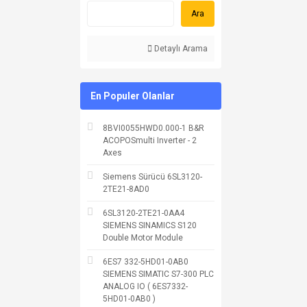
Ara
Detaylı Arama
En Populer Olanlar
8BVI0055HWD0.000-1 B&R
ACOPOSmulti Inverter - 2
Axes
Siemens Sürücü 6SL3120-
2TE21-8AD0
6SL3120-2TE21-0AA4
SIEMENS SINAMICS S120
Double Motor Module
6ES7 332-5HD01-0AB0
SIEMENS SIMATIC S7-300 PLC
ANALOG IO ( 6ES7332-
5HD01-0AB0 )