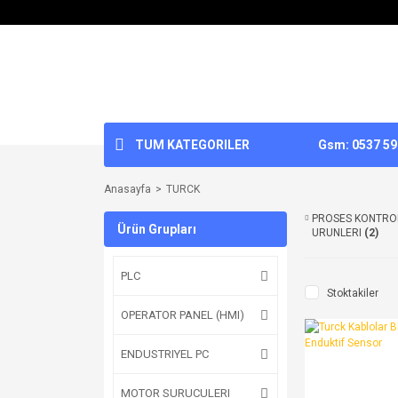
TUM KATEGORILER
Gsm: 0537 592
Anasayfa
TURCK
PROSES KONTRO
Ürün Grupları
URUNLERI
(2)
PLC
Stoktakiler
OPERATOR PANEL (HMI)
ENDUSTRIYEL PC
MOTOR SURUCULERI