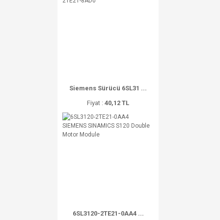
Siemens Sürücü 6SL31 ...
Fiyat :
40,12 TL
6SL3120-2TE21-0AA4 ...