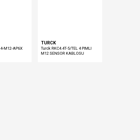
TURCK
BI4-M12-AP6X
Turck RKC4.4T-5/TEL 4 PIMLI
M12 SENSOR KABLOSU