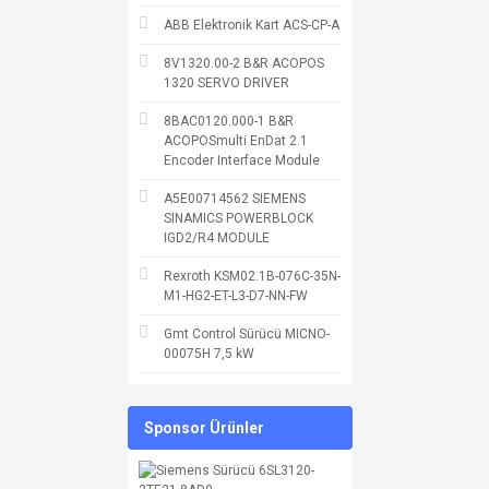
ABB Elektronik Kart ACS-CP-A
8V1320.00-2 B&R ACOPOS
1320 SERVO DRIVER
8BAC0120.000-1 B&R
ACOPOSmulti EnDat 2.1
Encoder Interface Module
A5E00714562 SIEMENS
SINAMICS POWERBLOCK
IGD2/R4 MODULE
Rexroth KSM02.1B-076C-35N-
M1-HG2-ET-L3-D7-NN-FW
Gmt Control Sürücü MICNO-
00075H 7,5 kW
Sponsor Ürünler