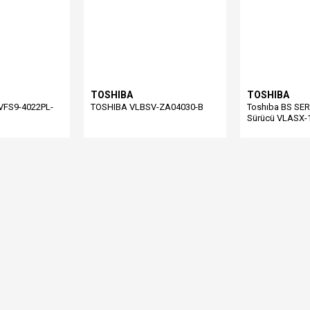
TOSHIBA
TOSHIBA
 VFS9-4022PL-
TOSHIBA VLBSV-ZA04030-B
Toshıba BS SE
Sürücü VLASX-