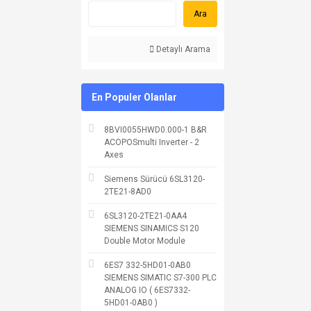
Ara
Detaylı Arama
En Populer Olanlar
8BVI0055HWD0.000-1 B&R
ACOPOSmulti Inverter - 2
Axes
Siemens Sürücü 6SL3120-
2TE21-8AD0
6SL3120-2TE21-0AA4
SIEMENS SINAMICS S120
Double Motor Module
6ES7 332-5HD01-0AB0
SIEMENS SIMATIC S7-300 PLC
ANALOG IO ( 6ES7332-
5HD01-0AB0 )