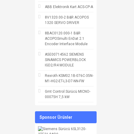
ABB Elektronik Kart ACS-CP-A
8V1320.00-2 B&R ACOPOS
1320 SERVO DRIVER
8BAC0120.000-1 B&R
ACOPOSmulti EnDat 2.1
Encoder Interface Module
A5E00714562 SIEMENS
SINAMICS POWERBLOCK
IGD2/R4 MODULE
Rexroth KSM02.1B-076C-35N-
M1-HG2-ET-L3-D7-NN-FW
Gmt Control Sürücü MICNO-
00075H 7,5 kW
Sponsor Ürünler