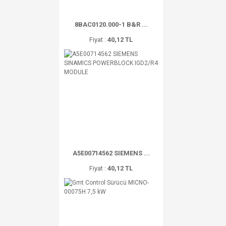
8BAC0120.000-1 B&R ...
Fiyat :
40,12 TL
A5E00714562 SIEMENS ...
Fiyat :
40,12 TL