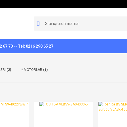
 67 70 -- Tel: 0216 290 65 27
LERI
(2)
MOTORLAR
(1)