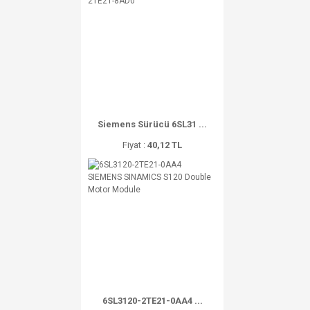
Siemens Sürücü 6SL31 ...
Fiyat :
40,12 TL
6SL3120-2TE21-0AA4 ...