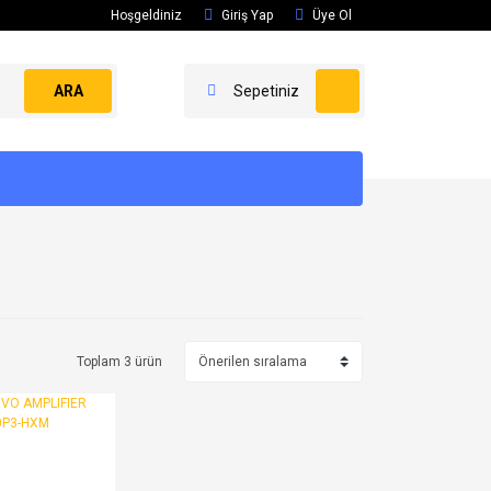
Hoşgeldiniz
Giriş Yap
Üye Ol
ARA
Sepetiniz
Toplam 3 ürün