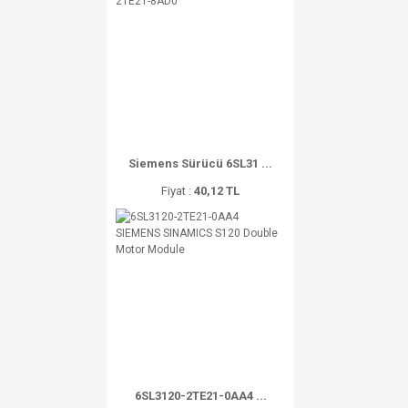
Siemens Sürücü 6SL31 ...
Fiyat :
40,12 TL
6SL3120-2TE21-0AA4 ...