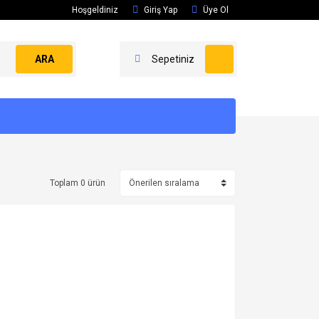
Hoşgeldiniz
Giriş Yap
Üye Ol
ARA
Sepetiniz
Toplam 0 ürün