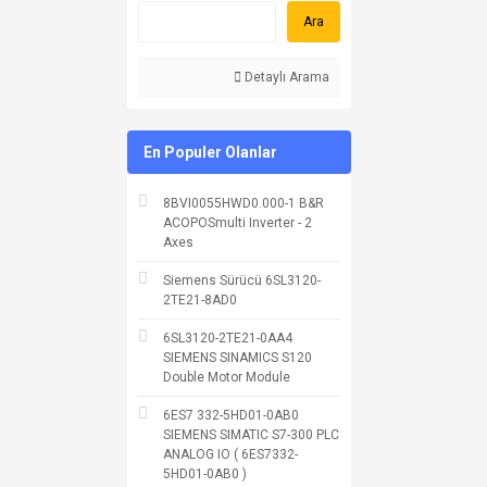
Ara
Detaylı Arama
En Populer Olanlar
8BVI0055HWD0.000-1 B&R
ACOPOSmulti Inverter - 2
Axes
Siemens Sürücü 6SL3120-
2TE21-8AD0
6SL3120-2TE21-0AA4
SIEMENS SINAMICS S120
Double Motor Module
6ES7 332-5HD01-0AB0
SIEMENS SIMATIC S7-300 PLC
ANALOG IO ( 6ES7332-
5HD01-0AB0 )