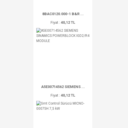
8BAC0120.000-1 B&R ...
Fiyat :
40,12 TL
A5E00714562 SIEMENS ...
Fiyat :
40,12 TL