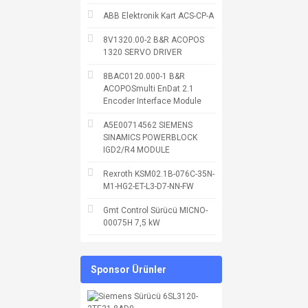
ABB Elektronik Kart ACS-CP-A
8V1320.00-2 B&R ACOPOS
1320 SERVO DRIVER
8BAC0120.000-1 B&R
ACOPOSmulti EnDat 2.1
Encoder Interface Module
A5E00714562 SIEMENS
SINAMICS POWERBLOCK
IGD2/R4 MODULE
Rexroth KSM02.1B-076C-35N-
M1-HG2-ET-L3-D7-NN-FW
Gmt Control Sürücü MICNO-
00075H 7,5 kW
Sponsor Ürünler