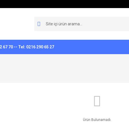
 67 70 -- Tel: 0216 290 65 27
Ürün Bulunamadı.