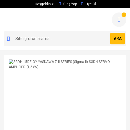
Hoşgeldiniz
Giriş Yap
Üye Ol
ARA