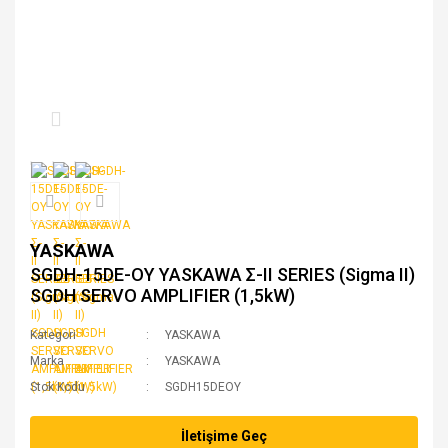
YASKAWA
SGDH-15DE-OY YASKAWA Σ-II SERIES (Sigma II)
SGDH SERVO AMPLIFIER (1,5kW)
Kategori
YASKAWA
Marka
YASKAWA
Stok Kodu
SGDH15DEOY
İletişime Geç