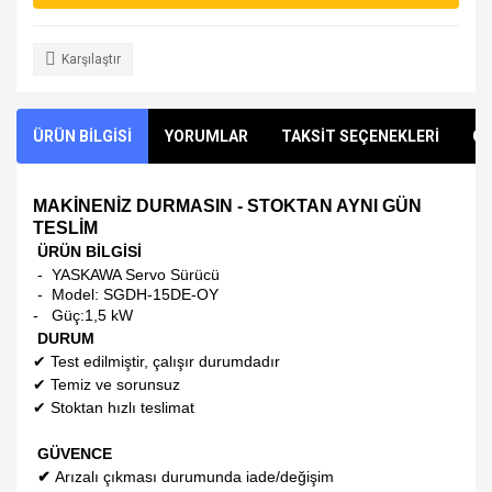
Karşılaştır
ÜRÜN BİLGİSİ
YORUMLAR
TAKSİT SEÇENEKLERİ
ÖN
MAKİNENİZ DURMASIN - STOKTAN AYNI GÜN
TESLİM
ÜRÜN BİLGİSİ
- YASKAWA Servo Sürücü
- Model:
SGDH-15DE-OY
-
Güç:1,5 kW
DURUM
✔
Test edilmiştir, çalışır durumdadır
✔
Temiz ve sorunsuz
✔
Stoktan hızlı teslimat
GÜVENCE
✔
Arızalı çıkması durumunda iade/değişim