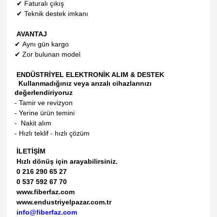
✔
Faturalı çıkış
✔
Teknik destek imkanı
AVANTAJ
✔
Aynı gün kargo
✔
Zor bulunan model
ENDÜSTRİYEL ELEKTRONİK ALIM & DESTEK
Kullanmadığınız veya arızalı cihazlarınızı
değerlendiriyoruz
- Tamir ve revizyon
- Yerine ürün temini
- Nakit alım
- Hızlı teklif - hızlı çözüm
İLETİŞİM
Hızlı dönüş için arayabilirsiniz.
0 216 290 65 27
0 537 592 67 70
www.fiberfaz.com
www.endustriyelpazar.com.tr
info@fiberfaz.com