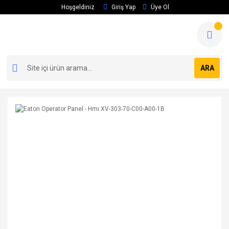
Hoşgeldiniz
Giriş Yap
Üye Ol
ARA