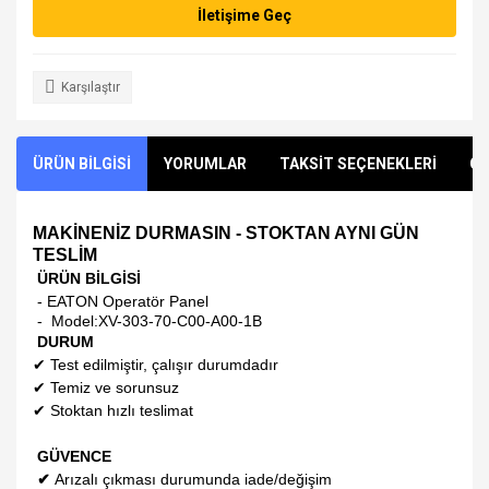
İletişime Geç
Karşılaştır
ÜRÜN BİLGİSİ
YORUMLAR
TAKSİT SEÇENEKLERİ
ÖN
MAKİNENİZ DURMASIN - STOKTAN AYNI GÜN
TESLİM
ÜRÜN BİLGİSİ
- EATON Operatör Panel
- Model:
XV-303-70-C00-A00-1B
DURUM
✔
Test edilmiştir, çalışır durumdadır
✔
Temiz ve sorunsuz
✔
Stoktan hızlı teslimat
GÜVENCE
✔
Arızalı çıkması durumunda iade/değişim