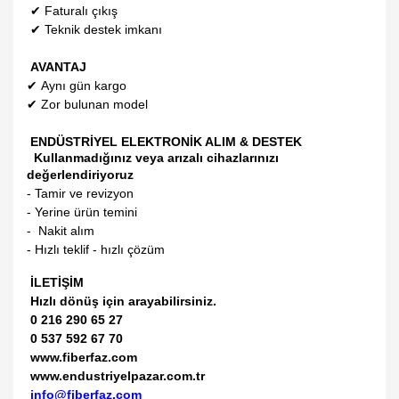
✔
Faturalı çıkış
✔
Teknik destek imkanı
AVANTAJ
✔
Aynı gün kargo
✔
Zor bulunan model
ENDÜSTRİYEL ELEKTRONİK ALIM & DESTEK
Kullanmadığınız veya arızalı cihazlarınızı
değerlendiriyoruz
- Tamir ve revizyon
- Yerine ürün temini
- Nakit alım
- Hızlı teklif - hızlı çözüm
İLETİŞİM
Hızlı dönüş için arayabilirsiniz.
0 216 290 65 27
0 537 592 67 70
www.fiberfaz.com
www.endustriyelpazar.com.tr
info@fiberfaz.com