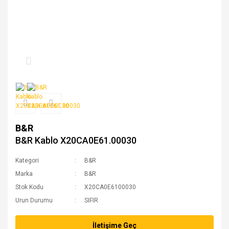
B&R
B&R Kablo X20CA0E61.00030
Kategori
B&R
Marka
B&R
Stok Kodu
X20CA0E6100030
Urun Durumu
SIFIR
İletişime Geç