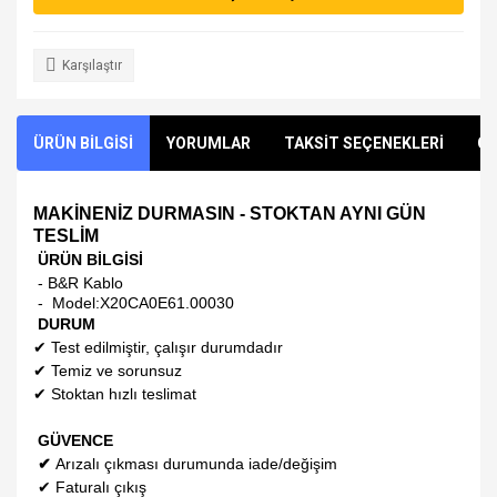
Karşılaştır
ÜRÜN BİLGİSİ
YORUMLAR
TAKSİT SEÇENEKLERİ
ÖN
MAKİNENİZ DURMASIN - STOKTAN AYNI GÜN
TESLİM
ÜRÜN BİLGİSİ
- B&R Kablo
- Model:
X20CA0E61.00030
DURUM
✔
Test edilmiştir, çalışır durumdadır
✔
Temiz ve sorunsuz
✔
Stoktan hızlı teslimat
GÜVENCE
✔
Arızalı çıkması durumunda iade/değişim
✔
Faturalı çıkış