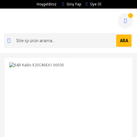
Hoşgeldiniz
Giriş Yap
Üye Ol
ARA