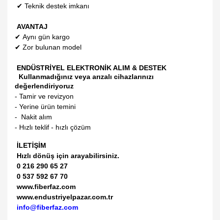
✔
Teknik destek imkanı
AVANTAJ
✔
Aynı gün kargo
✔
Zor bulunan model
ENDÜSTRİYEL ELEKTRONİK ALIM & DESTEK
Kullanmadığınız veya arızalı cihazlarınızı
değerlendiriyoruz
- Tamir ve revizyon
- Yerine ürün temini
- Nakit alım
- Hızlı teklif - hızlı çözüm
İLETİŞİM
Hızlı dönüş için arayabilirsiniz.
0 216 290 65 27
0 537 592 67 70
www.fiberfaz.com
www.endustriyelpazar.com.tr
info@fiberfaz.com