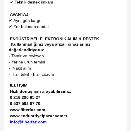
✔
Teknik destek imkanı
AVANTAJ
✔
Aynı gün kargo
✔
Zor bulunan model
ENDÜSTRİYEL ELEKTRONİK ALIM & DESTEK
Kullanmadığınız veya arızalı cihazlarınızı
değerlendiriyoruz
- Tamir ve revizyon
- Yerine ürün temini
- Nakit alım
- Hızlı teklif - hızlı çözüm
İLETİŞİM
Hızlı dönüş için arayabilirsiniz.
0 216 290 65 27
0 537 592 67 70
www.fiberfaz.com
www.endustriyelpazar.com.tr
info@fiberfaz.com