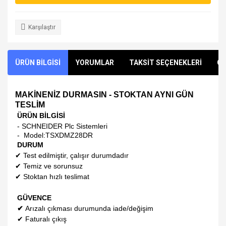
Karşılaştır
ÜRÜN BİLGİSİ
YORUMLAR
TAKSİT SEÇENEKLERİ
ÖN
MAKİNENİZ DURMASIN - STOKTAN AYNI GÜN
TESLİM
ÜRÜN BİLGİSİ
- SCHNEIDER Plc Sistemleri
- Model:
TSXDMZ28DR
DURUM
✔
Test edilmiştir, çalışır durumdadır
✔
Temiz ve sorunsuz
✔
Stoktan hızlı teslimat
GÜVENCE
✔
Arızalı çıkması durumunda iade/değişim
✔
Faturalı çıkış