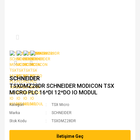
SCHNEIDER
TSXDMZ28DR SCHNEIDER MODICON TSX
MICRO PLC 16*DI 12*DO IO MODUL
Kategori
TSX Micro
Marka
SCHNEIDER
Stok Kodu
TSXDMZ28DR
İletişime Geç