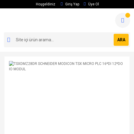
Hoşgeldiniz
Giriş Yap
Üye Ol
ARA