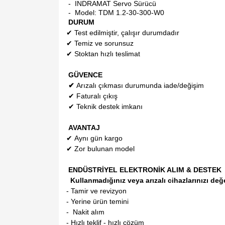
- INDRAMAT Servo Sürücü
- Model:
TDM 1.2-30-300-W0
DURUM
✔
Test edilmiştir, çalışır durumdadır
✔
Temiz ve sorunsuz
✔
Stoktan hızlı teslimat
GÜVENCE
✔
Arızalı çıkması durumunda iade/değişim
✔
Faturalı çıkış
✔
Teknik destek imkanı
AVANTAJ
✔
Aynı gün kargo
✔
Zor bulunan model
ENDÜSTRİYEL ELEKTRONİK ALIM & DESTEK
Kullanmadığınız veya arızalı cihazlarınızı değ
- Tamir ve revizyon
- Yerine ürün temini
- Nakit alım
- Hızlı teklif - hızlı çözüm