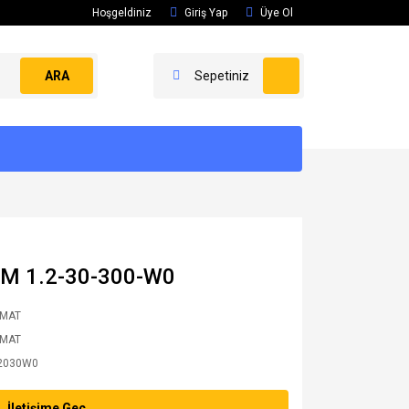
Hoşgeldiniz
Giriş Yap
Üye Ol
ARA
Sepetiniz
DM 1.2-30-300-W0
AMAT
AMAT
2030W0
İletişime Geç