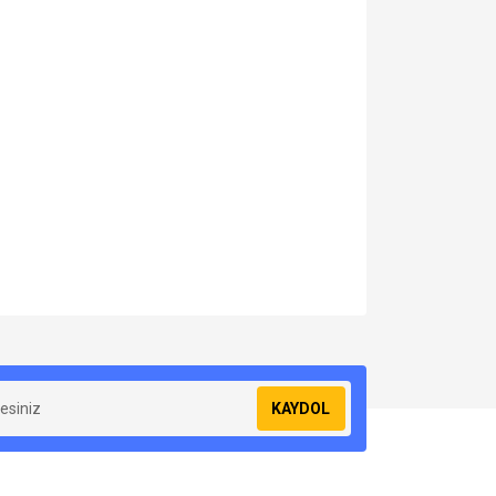
za iletebilirsiniz.
KAYDOL