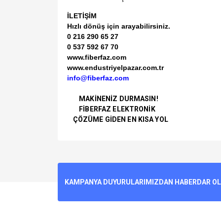
İLETİŞİM
Hızlı dönüş için arayabilirsiniz.
0 216 290 65 27
0 537 592 67 70
www.fiberfaz.com
www.endustriyelpazar.com.tr
info@fiberfaz.com
MAKİNENİZ DURMASIN!
FİBERFAZ ELEKTRONİK
ÇÖZÜME GİDEN EN KISA YOL
Bu ürünün fiyat bilgisi, resim, ürün açıklamalarında v
Görüş ve önerileriniz için teşekkür ederiz.
Ürün resmi kalitesiz, bozuk veya görüntülenemiyo
KAMPANYA DUYURULARIMIZDAN HABERDAR OLMA
Ürün açıklamasında eksik bilgiler bulunuyor.
Ürün bilgilerinde hatalar bulunuyor.
Ürün fiyatı diğer sitelerden daha pahalı.