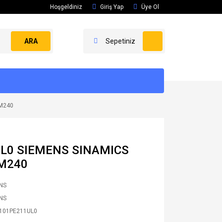
Hoşgeldiniz
Giriş Yap
Üye Ol
ARA
Sepetiniz
PM240
UL0 SIEMENS SINAMICS
M240
NS
NS
101PE211UL0