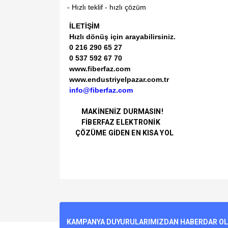
- Hızlı teklif - hızlı çözüm
İLETİŞİM
Hızlı dönüş için arayabilirsiniz.
0 216 290 65 27
0 537 592 67 70
www.fiberfaz.com
www.endustriyelpazar.com.tr
info@fiberfaz.com
MAKİNENİZ DURMASIN!
FİBERFAZ ELEKTRONİK
ÇÖZÜME GİDEN EN KISA YOL
Bu ürünün fiyat bilgisi, resim, ürün açıklamalarında v
Görüş ve önerileriniz için teşekkür ederiz.
Ürün resmi kalitesiz, bozuk veya görüntülenemiyo
KAMPANYA DUYURULARIMIZDAN HABERDAR OLMA