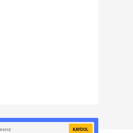
za iletebilirsiniz.
KAYDOL