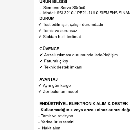
ÜRÜN BİLGİSİ
- Siemens Servo Sürücü
- Model:
6SL3210-1PE21-1UL0 SIEMENS SIN
DURUM
✔
Test edilmiştir, çalışır durumdadır
✔
Temiz ve sorunsuz
✔
Stoktan hızlı teslimat
GÜVENCE
✔
Arızalı çıkması durumunda iade/değişim
✔
Faturalı çıkış
✔
Teknik destek imkanı
AVANTAJ
✔
Aynı gün kargo
✔
Zor bulunan model
ENDÜSTRİYEL ELEKTRONİK ALIM & DESTEK
Kullanmadığınız veya arızalı cihazlarınızı değ
- Tamir ve revizyon
- Yerine ürün temini
- Nakit alım