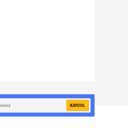
za iletebilirsiniz.
KAYDOL