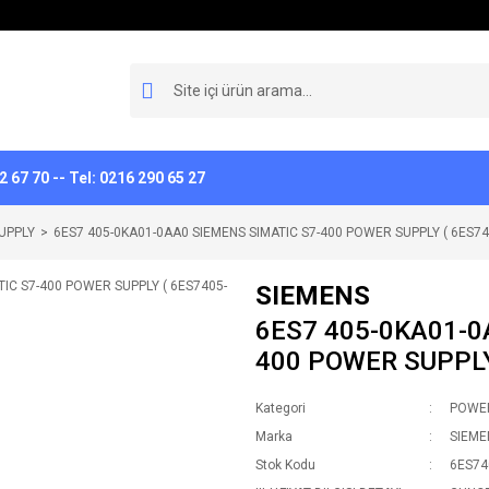
 67 70 -- Tel: 0216 290 65 27
UPPLY
6ES7 405-0KA01-0AA0 SIEMENS SIMATIC S7-400 POWER SUPPLY ( 6ES74
SIEMENS
6ES7 405-0KA01-0
400 POWER SUPPLY
Kategori
POWER
Marka
SIEME
Stok Kodu
6ES74