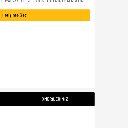
 FIYAT ve STOK BILGISI ICIN LUTFEN IRTIBATA GECIN
İletişime Geç
ÖNERİLERİNİZ