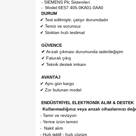
- SIEMENS Plc Sistemleri
- Model:
6ES7 405-0KA01-0AA0
DURUM
✔
Test edilmiştir, çalışır durumdadır
✔
Temiz ve sorunsuz
✔
Stoktan hızlı teslimat
GÜVENCE
✔
Arızalı çıkması durumunda iade/değişim
✔
Faturalı çıkış
✔
Teknik destek imkanı
AVANTAJ
✔
Aynı gün kargo
✔
Zor bulunan model
ENDÜSTRİYEL ELEKTRONİK ALIM & DESTEK
Kullanmadığınız veya arızalı cihazlarınızı değ
- Tamir ve revizyon
- Yerine ürün temini
- Nakit alım
- Hızlı teklif - hızlı çözüm