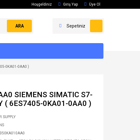
Hoşgeldiniz
Giriş Yap
Üye Ol
ARA
Sepetiniz
05-0KA01-0AA0 )
AA0 SIEMENS SIMATIC S7-
 ( 6ES7405-0KA01-0AA0 )
 SUPPLY
NS
050KA010AA0