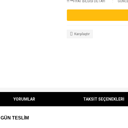
!!! **FIYAT BILGISI DETAYI
GUNCEL
Karşılaştır
YORUMLAR
TAKSİT SEÇENEKLERİ
 GÜN TESLİM