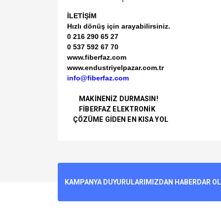
İLETİŞİM
Hızlı dönüş için arayabilirsiniz.
0 216 290 65 27
0 537 592 67 70
www.fiberfaz.com
www.endustriyelpazar.com.tr
info@fiberfaz.com
MAKİNENİZ DURMASIN!
FİBERFAZ ELEKTRONİK
ÇÖZÜME GİDEN EN KISA YOL
Bu ürünün fiyat bilgisi, resim, ürün açıklamalarında v
Görüş ve önerileriniz için teşekkür ederiz.
Ürün resmi kalitesiz, bozuk veya görüntülenemiyo
KAMPANYA DUYURULARIMIZDAN HABERDAR OLMA
Ürün açıklamasında eksik bilgiler bulunuyor.
Ürün bilgilerinde hatalar bulunuyor.
Ürün fiyatı diğer sitelerden daha pahalı.