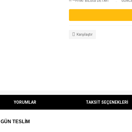
!!! **FIYAT BILGISI DETAYI
GÜNCEL
Karşılaştır
YORUMLAR
TAKSİT SEÇENEKLERİ
 GÜN TESLİM