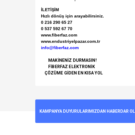
İLETİŞİM
Hızlı dönüş için arayabilirsiniz.
0 216 290 65 27
0 537 592 67 70
www.fiberfaz.com
www.endustriyelpazar.com.tr
info@fiberfaz.com
MAKİNENİZ DURMASIN!
FİBERFAZ ELEKTRONİK
ÇÖZÜME GİDEN EN KISA YOL
Bu ürünün fiyat bilgisi, resim, ürün açıklamalarında v
Görüş ve önerileriniz için teşekkür ederiz.
Ürün resmi kalitesiz, bozuk veya görüntülenemiyo
KAMPANYA DUYURULARIMIZDAN HABERDAR OLMA
Ürün açıklamasında eksik bilgiler bulunuyor.
Ürün bilgilerinde hatalar bulunuyor.
Ürün fiyatı diğer sitelerden daha pahalı.