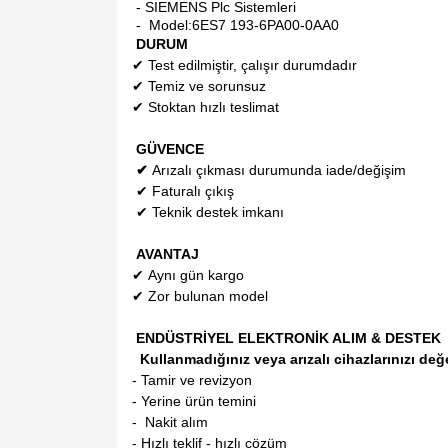
- SIEMENS Plc Sistemleri
- Model:
6ES7 193-6PA00-0AA0
DURUM
✔
Test edilmiştir, çalışır durumdadır
✔
Temiz ve sorunsuz
✔
Stoktan hızlı teslimat
GÜVENCE
✔
Arızalı çıkması durumunda iade/değişim
✔
Faturalı çıkış
✔
Teknik destek imkanı
AVANTAJ
✔
Aynı gün kargo
✔
Zor bulunan model
ENDÜSTRİYEL ELEKTRONİK ALIM & DESTEK
Kullanmadığınız veya arızalı cihazlarınızı değ
- Tamir ve revizyon
- Yerine ürün temini
- Nakit alım
- Hızlı teklif - hızlı çözüm