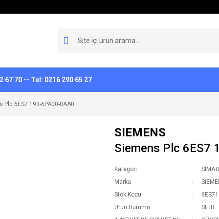
 67 70 -- Tel: 0216 290 65 27
s Plc 6ES7 193-6PA00-0AA0
SIEMENS
Siemens Plc 6ES7
Kategori
SIMAT
Marka
SIEME
Stok Kodu
6ES71
Urun Durumu
SIFIR