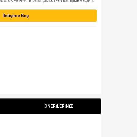
 STOK VE FİYAT BİLGİSİ İÇİN LÜTFEN İLETİŞİME GEÇİNİZ
İletişime Geç
ÖNERİLERİNİZ