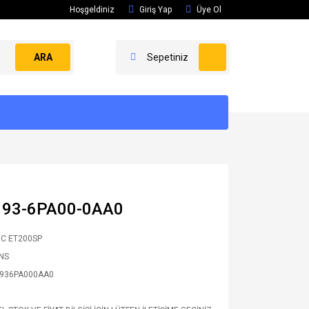
Hoşgeldiniz
Giriş Yap
Üye Ol
ARA
Sepetiniz
 193-6PA00-0AA0
IC ET200SP
NS
936PA000AA0