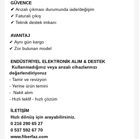
GÜVENCE
✔
Arızalı çıkması durumunda iade/değişim
✔
Faturalı çıkış
✔
Teknik destek imkanı
AVANTAJ
✔
Aynı gün kargo
✔
Zor bulunan model
ENDÜSTRİYEL ELEKTRONİK ALIM & DESTEK
Kullanmadığınız veya arızalı cihazlarınızı
değerlendiriyoruz
- Tamir ve revizyon
- Yerine ürün temini
- Nakit alım
- Hızlı teklif - hızlı çözüm
İLETİŞİM
Hızlı dönüş için arayabilirsiniz.
0 216 290 65 27
0 537 592 67 70
www.fiberfaz.com