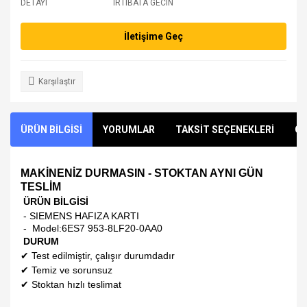
DETAYI
IRTIBATA GECIN
İletişime Geç
Karşılaştır
ÜRÜN BİLGİSİ
YORUMLAR
TAKSİT SEÇENEKLERİ
ÖN
MAKİNENİZ DURMASIN - STOKTAN AYNI GÜN
TESLİM
ÜRÜN BİLGİSİ
- SIEMENS HAFIZA KARTI
- Model:
6ES7 953-8LF20-0AA0
DURUM
✔
Test edilmiştir, çalışır durumdadır
✔
Temiz ve sorunsuz
✔
Stoktan hızlı teslimat