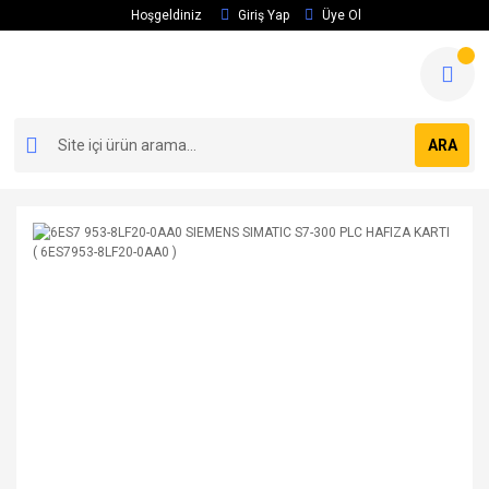
Hoşgeldiniz
Giriş Yap
Üye Ol
ARA