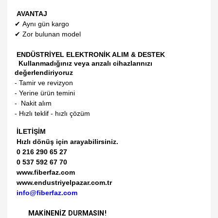
AVANTAJ
✔
Aynı gün kargo
✔
Zor bulunan model
ENDÜSTRİYEL ELEKTRONİK ALIM & DESTEK
Kullanmadığınız veya arızalı cihazlarınızı
değerlendiriyoruz
- Tamir ve revizyon
- Yerine ürün temini
- Nakit alım
- Hızlı teklif - hızlı çözüm
İLETİŞİM
Hızlı dönüş için arayabilirsiniz.
0 216 290 65 27
0 537 592 67 70
www.fiberfaz.com
www.endustriyelpazar.com.tr
info@fiberfaz.com
MAKİNENİZ DURMASIN!