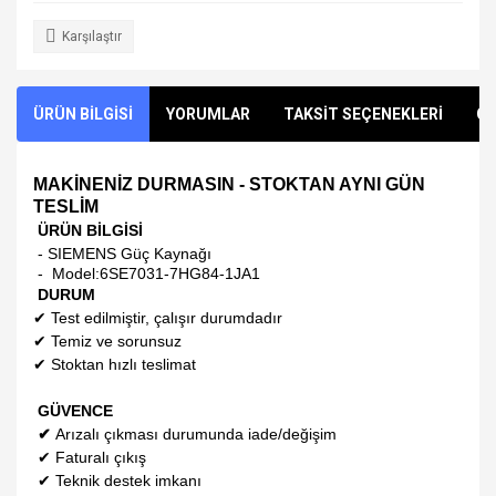
Karşılaştır
ÜRÜN BİLGİSİ
YORUMLAR
TAKSİT SEÇENEKLERİ
ÖN
MAKİNENİZ DURMASIN - STOKTAN AYNI GÜN
TESLİM
ÜRÜN BİLGİSİ
- SIEMENS Güç Kaynağı
- Model:
6SE7031-7HG84-1JA1
DURUM
✔
Test edilmiştir, çalışır durumdadır
✔
Temiz ve sorunsuz
✔
Stoktan hızlı teslimat
GÜVENCE
✔
Arızalı çıkması durumunda iade/değişim
✔
Faturalı çıkış
✔
Teknik destek imkanı