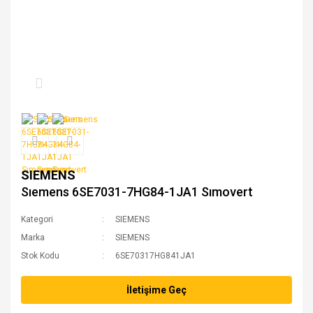
SIEMENS
Sıemens 6SE7031-7HG84-1JA1 Sımovert
Kategori
SIEMENS
Marka
SIEMENS
Stok Kodu
6SE70317HG841JA1
İletişime Geç