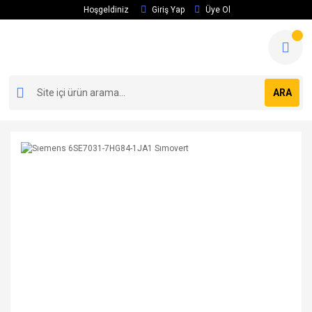
Hoşgeldiniz
Giriş Yap
Üye Ol
ARA