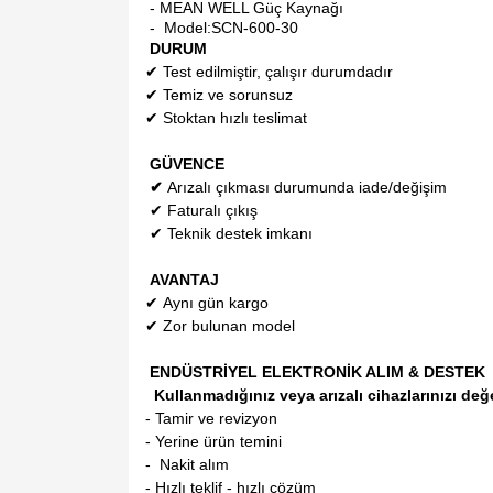
- MEAN WELL Güç Kaynağı
- Model:
SCN-600-30
DURUM
✔
Test edilmiştir, çalışır durumdadır
✔
Temiz ve sorunsuz
✔
Stoktan hızlı teslimat
GÜVENCE
✔
Arızalı çıkması durumunda iade/değişim
✔
Faturalı çıkış
✔
Teknik destek imkanı
AVANTAJ
✔
Aynı gün kargo
✔
Zor bulunan model
ENDÜSTRİYEL ELEKTRONİK ALIM & DESTEK
Kullanmadığınız veya arızalı cihazlarınızı değ
- Tamir ve revizyon
- Yerine ürün temini
- Nakit alım
- Hızlı teklif - hızlı çözüm