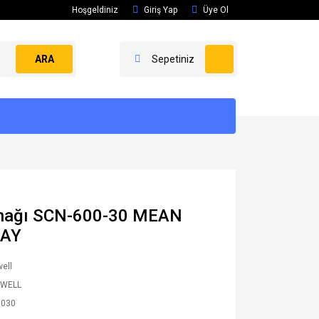
Hoşgeldiniz
Giriş Yap
Üye Ol
ARA
Sepetiniz
ynağı SCN-600-30 MEAN
LAY
ell
 WELL
0030