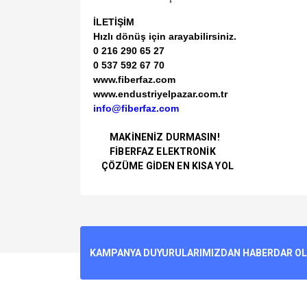
İLETİŞİM
Hızlı dönüş için arayabilirsiniz.
0 216 290 65 27
0 537 592 67 70
www.fiberfaz.com
www.endustriyelpazar.com.tr
info@fiberfaz.com
MAKİNENİZ DURMASIN!
FİBERFAZ ELEKTRONİK
ÇÖZÜME GİDEN EN KISA YOL
Bu ürünün fiyat bilgisi, resim, ürün açıklamalarında v
Görüş ve önerileriniz için teşekkür ederiz.
Ürün resmi kalitesiz, bozuk veya görüntülenemiyo
KAMPANYA DUYURULARIMIZDAN HABERDAR OLMA
Ürün açıklamasında eksik bilgiler bulunuyor.
Ürün bilgilerinde hatalar bulunuyor.
Ürün fiyatı diğer sitelerden daha pahalı.