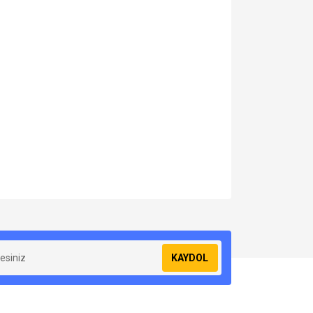
za iletebilirsiniz.
KAYDOL