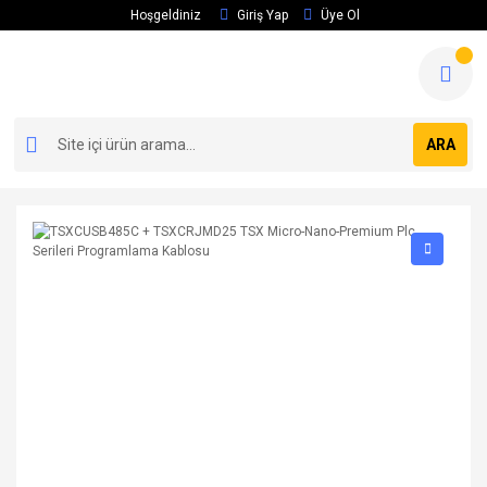
Hoşgeldiniz
Giriş Yap
Üye Ol
ARA