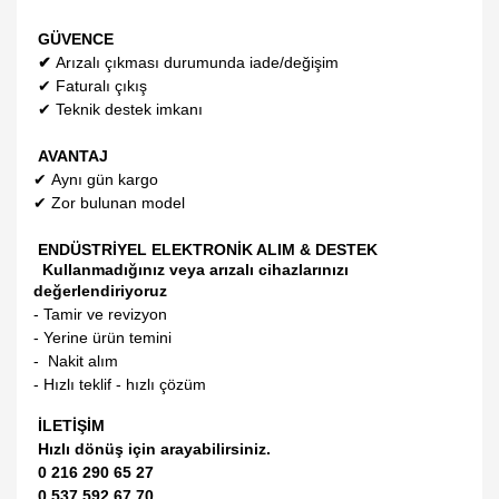
GÜVENCE
✔
Arızalı çıkması durumunda iade/değişim
✔
Faturalı çıkış
✔
Teknik destek imkanı
AVANTAJ
✔
Aynı gün kargo
✔
Zor bulunan model
ENDÜSTRİYEL ELEKTRONİK ALIM & DESTEK
Kullanmadığınız veya arızalı cihazlarınızı
değerlendiriyoruz
- Tamir ve revizyon
- Yerine ürün temini
- Nakit alım
- Hızlı teklif - hızlı çözüm
İLETİŞİM
Hızlı dönüş için arayabilirsiniz.
0 216 290 65 27
0 537 592 67 70