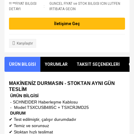
!!! **FIYAT BILGISI
GUNCEL FIYAT ve STOK BILGISI ICIN LUTFEN
DETAYI
IRTIBATA GECIN
İletişime Geç
Karşılaştır
ÜRÜN BİLGİSİ
YORUMLAR
TAKSİT SEÇENEKLERİ
ÖN
MAKİNENİZ DURMASIN - STOKTAN AYNI GÜN
TESLİM
ÜRÜN BİLGİSİ
- SCHNEIDER Haberleşme Kablosu
- Model:
TSXCUSB485C + TSXCRJMD25
DURUM
✔
Test edilmiştir, çalışır durumdadır
✔
Temiz ve sorunsuz
✔
Stoktan hızlı teslimat