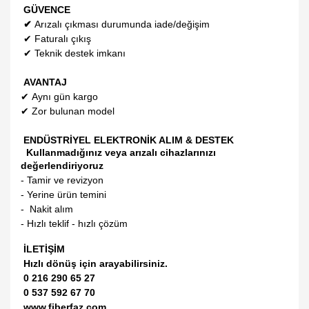
GÜVENCE
✔
Arızalı çıkması durumunda iade/değişim
✔
Faturalı çıkış
✔
Teknik destek imkanı
AVANTAJ
✔
Aynı gün kargo
✔
Zor bulunan model
ENDÜSTRİYEL ELEKTRONİK ALIM & DESTEK
Kullanmadığınız veya arızalı cihazlarınızı
değerlendiriyoruz
- Tamir ve revizyon
- Yerine ürün temini
- Nakit alım
- Hızlı teklif - hızlı çözüm
İLETİŞİM
Hızlı dönüş için arayabilirsiniz.
0 216 290 65 27
0 537 592 67 70
www.fiberfaz.com