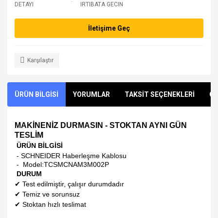
DETAYI
IRTIBATA GECIN
İletişime Geç
Karşılaştır
ÜRÜN BİLGİSİ
YORUMLAR
TAKSİT SEÇENEKLERİ
ÖN
MAKİNENİZ DURMASIN - STOKTAN AYNI GÜN
TESLİM
ÜRÜN BİLGİSİ
- SCHNEIDER Haberleşme Kablosu
- Model:
TCSMCNAM3M002P
DURUM
✔
Test edilmiştir, çalışır durumdadır
✔
Temiz ve sorunsuz
✔
Stoktan hızlı teslimat