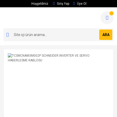
Hoşgeldiniz
Giriş Yap
Üye Ol
ARA