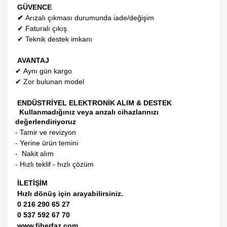
GÜVENCE
✔
Arızalı çıkması durumunda iade/değişim
✔
Faturalı çıkış
✔
Teknik destek imkanı
AVANTAJ
✔
Aynı gün kargo
✔
Zor bulunan model
ENDÜSTRİYEL ELEKTRONİK ALIM & DESTEK
Kullanmadığınız veya arızalı cihazlarınızı
değerlendiriyoruz
- Tamir ve revizyon
- Yerine ürün temini
- Nakit alım
- Hızlı teklif - hızlı çözüm
İLETİŞİM
Hızlı dönüş için arayabilirsiniz.
0 216 290 65 27
0 537 592 67 70
www.fiberfaz.com