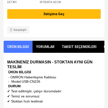
DETAYI
IRTIBATA GECIN
İletişime Geç
Karşılaştır
ÜRÜN BİLGİSİ
YORUMLAR
TAKSİT SEÇENEKLERİ
ÖN
MAKİNENİZ DURMASIN - STOKTAN AYNI GÜN
TESLİM
ÜRÜN BİLGİSİ
- OMRON Haberleşme Kablosu
- Model:
USB-CN226
DURUM
✔
Test edilmiştir, çalışır durumdadır
✔
Temiz ve sorunsuz
✔
Stoktan hızlı teslimat