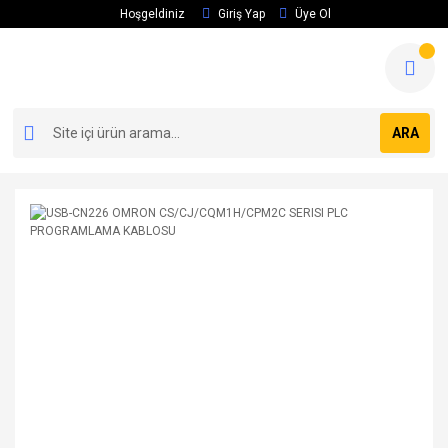
Hoşgeldiniz
Giriş Yap
Üye Ol
ARA