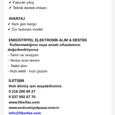
✔
Faturalı çıkış
✔
Teknik destek imkanı
AVANTAJ
✔
Aynı gün kargo
✔
Zor bulunan model
ENDÜSTRİYEL ELEKTRONİK ALIM & DESTEK
Kullanmadığınız veya arızalı cihazlarınızı
değerlendiriyoruz
- Tamir ve revizyon
- Yerine ürün temini
- Nakit alım
- Hızlı teklif - hızlı çözüm
İLETİŞİM
Hızlı dönüş için arayabilirsiniz.
0 216 290 65 27
0 537 592 67 70
www.fiberfaz.com
www.endustriyelpazar.com.tr
info@fiberfaz.com