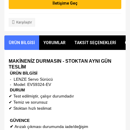
İletişime Geç
Karşılaştır
ÜRÜN BİLGİSİ
YORUMLAR
TAKSİT SEÇENEKLERİ
ÖN
MAKİNENİZ DURMASIN - STOKTAN AYNI GÜN
TESLİM
ÜRÜN BİLGİSİ
- LENZE Servo Sürücü
- Model:
EVS9324-EV
DURUM
✔
Test edilmiştir, çalışır durumdadır
✔
Temiz ve sorunsuz
✔
Stoktan hızlı teslimat
GÜVENCE
✔
Arızalı çıkması durumunda iade/değişim