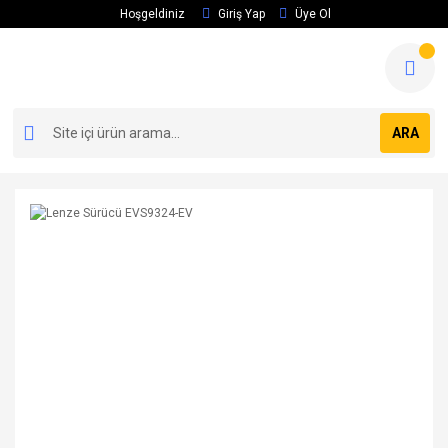
Hoşgeldiniz
Giriş Yap
Üye Ol
ARA