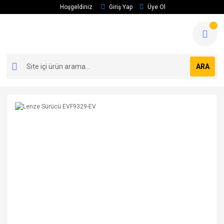
Hoşgeldiniz
Giriş Yap
Üye Ol
ARA