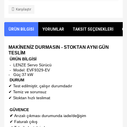
Karşılaştır
ÜRÜN BİLGİSİ
YORUMLAR
TAKSİT SEÇENEKLERİ
ÖN
MAKİNENİZ DURMASIN - STOKTAN AYNI GÜN
TESLİM
ÜRÜN BİLGİSİ
- LENZE Servo Sürücü
- Model:
EVF9329-EV
-
Güç:37 kW
DURUM
✔
Test edilmiştir, çalışır durumdadır
✔
Temiz ve sorunsuz
✔
Stoktan hızlı teslimat
GÜVENCE
✔
Arızalı çıkması durumunda iade/değişim
✔
Faturalı çıkış