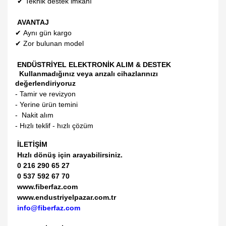
✔
Teknik destek imkanı
AVANTAJ
✔
Aynı gün kargo
✔
Zor bulunan model
ENDÜSTRİYEL ELEKTRONİK ALIM & DESTEK
Kullanmadığınız veya arızalı cihazlarınızı
değerlendiriyoruz
- Tamir ve revizyon
- Yerine ürün temini
- Nakit alım
- Hızlı teklif - hızlı çözüm
İLETİŞİM
Hızlı dönüş için arayabilirsiniz.
0 216 290 65 27
0 537 592 67 70
www.fiberfaz.com
www.endustriyelpazar.com.tr
info@fiberfaz.com