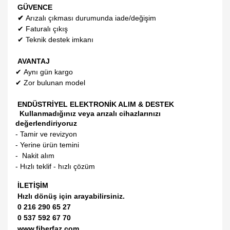
GÜVENCE
✔
Arızalı çıkması durumunda iade/değişim
✔
Faturalı çıkış
✔
Teknik destek imkanı
AVANTAJ
✔
Aynı gün kargo
✔
Zor bulunan model
ENDÜSTRİYEL ELEKTRONİK ALIM & DESTEK
Kullanmadığınız veya arızalı cihazlarınızı
değerlendiriyoruz
- Tamir ve revizyon
- Yerine ürün temini
- Nakit alım
- Hızlı teklif - hızlı çözüm
İLETİŞİM
Hızlı dönüş için arayabilirsiniz.
0 216 290 65 27
0 537 592 67 70
www.fiberfaz.com