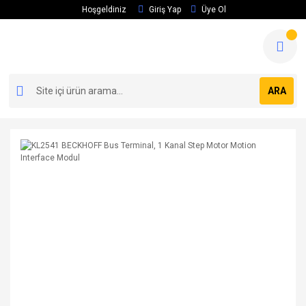
Hoşgeldiniz
Giriş Yap
Üye Ol
ARA