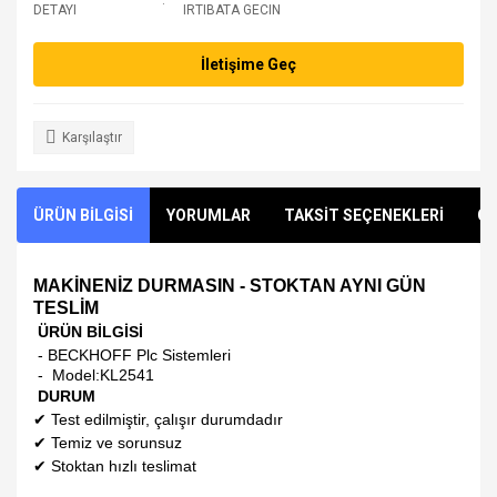
DETAYI
IRTIBATA GECIN
İletişime Geç
Karşılaştır
ÜRÜN BİLGİSİ
YORUMLAR
TAKSİT SEÇENEKLERİ
ÖN
MAKİNENİZ DURMASIN - STOKTAN AYNI GÜN
TESLİM
ÜRÜN BİLGİSİ
- BECKHOFF Plc Sistemleri
- Model:
KL2541
DURUM
✔
Test edilmiştir, çalışır durumdadır
✔
Temiz ve sorunsuz
✔
Stoktan hızlı teslimat