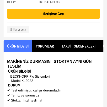
DETAYI
IRTIBATA GECIN
İletişime Geç
Karşılaştır
ÜRÜN BİLGİSİ
YORUMLAR
TAKSİT SEÇENEKLERİ
ÖN
MAKİNENİZ DURMASIN - STOKTAN AYNI GÜN
TESLİM
ÜRÜN BİLGİSİ
- BECKHOFF Plc Sistemleri
- Model:
KL2022
DURUM
✔
Test edilmiştir, çalışır durumdadır
✔
Temiz ve sorunsuz
✔
Stoktan hızlı teslimat