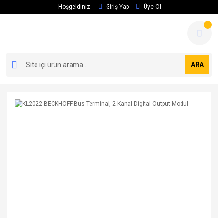
Hoşgeldiniz
Giriş Yap
Üye Ol
ARA