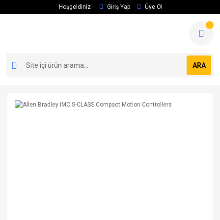
Hoşgeldiniz
Giriş Yap
Üye Ol
ARA