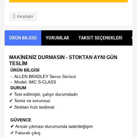
Karşılaştır
ÜRÜN BİLGİSİ
YORUMLAR
TAKSİT SEÇENEKLERİ
ÖN
MAKİNENİZ DURMASIN - STOKTAN AYNI GÜN
TESLİM
ÜRÜN BİLGİSİ
- ALLEN BRADLEY Servo Sürücü
- Model:
IMC S-CLASS
DURUM
✔
Test edilmiştir, çalışır durumdadır
✔
Temiz ve sorunsuz
✔
Stoktan hızlı teslimat
GÜVENCE
✔
Arızalı çıkması durumunda iade/değişim
✔
Faturalı çıkış