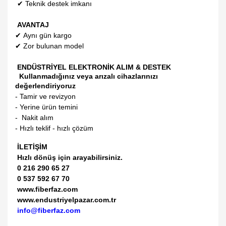
✔
Teknik destek imkanı
AVANTAJ
✔
Aynı gün kargo
✔
Zor bulunan model
ENDÜSTRİYEL ELEKTRONİK ALIM & DESTEK
Kullanmadığınız veya arızalı cihazlarınızı
değerlendiriyoruz
- Tamir ve revizyon
- Yerine ürün temini
- Nakit alım
- Hızlı teklif - hızlı çözüm
İLETİŞİM
Hızlı dönüş için arayabilirsiniz.
0 216 290 65 27
0 537 592 67 70
www.fiberfaz.com
www.endustriyelpazar.com.tr
info@fiberfaz.com