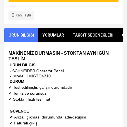
Karşılaştır
ÜRÜN BİLGİSİ
YORUMLAR
TAKSİT SEÇENEKLERİ
ÖN
MAKİNENİZ DURMASIN - STOKTAN AYNI GÜN
TESLİM
ÜRÜN BİLGİSİ
- SCHNEIDER Operatör Panel
- Model:
HMIGTO4310
DURUM
✔
Test edilmiştir, çalışır durumdadır
✔
Temiz ve sorunsuz
✔
Stoktan hızlı teslimat
GÜVENCE
✔
Arızalı çıkması durumunda iade/değişim
✔
Faturalı çıkış