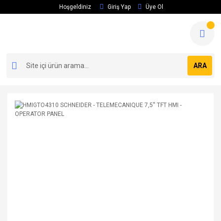
Hoşgeldiniz
Giriş Yap
Üye Ol
ARA