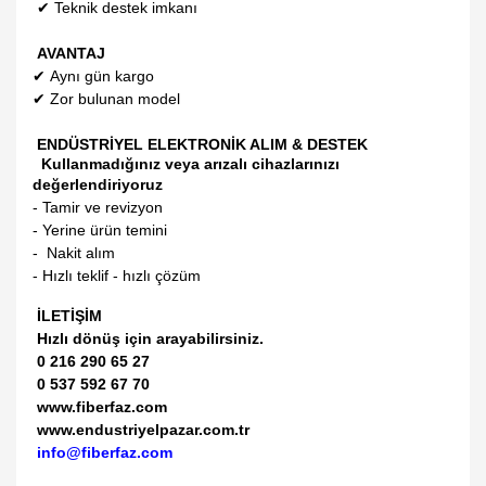
✔
Teknik destek imkanı
AVANTAJ
✔
Aynı gün kargo
✔
Zor bulunan model
ENDÜSTRİYEL ELEKTRONİK ALIM & DESTEK
Kullanmadığınız veya arızalı cihazlarınızı
değerlendiriyoruz
- Tamir ve revizyon
- Yerine ürün temini
- Nakit alım
- Hızlı teklif - hızlı çözüm
İLETİŞİM
Hızlı dönüş için arayabilirsiniz.
0 216 290 65 27
0 537 592 67 70
www.fiberfaz.com
www.endustriyelpazar.com.tr
info@fiberfaz.com