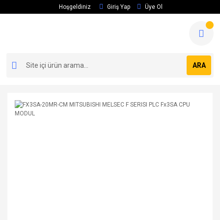
Hoşgeldiniz
Giriş Yap
Üye Ol
ARA