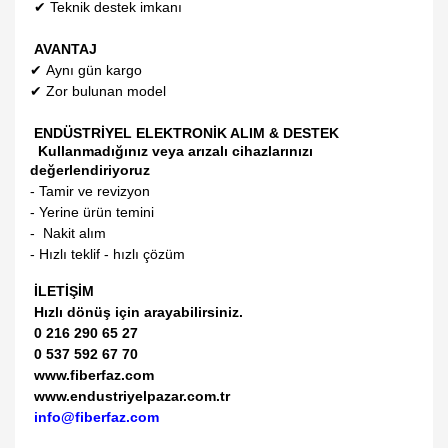
✔
Teknik destek imkanı
AVANTAJ
✔
Aynı gün kargo
✔
Zor bulunan model
ENDÜSTRİYEL ELEKTRONİK ALIM & DESTEK
Kullanmadığınız veya arızalı cihazlarınızı
değerlendiriyoruz
- Tamir ve revizyon
- Yerine ürün temini
- Nakit alım
- Hızlı teklif - hızlı çözüm
İLETİŞİM
Hızlı dönüş için arayabilirsiniz.
0 216 290 65 27
0 537 592 67 70
www.fiberfaz.com
www.endustriyelpazar.com.tr
info@fiberfaz.com