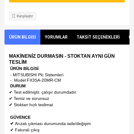
Karşılaştır
ÜRÜN BİLGİSİ
YORUMLAR
TAKSİT SEÇENEKLERİ
ÖN
MAKİNENİZ DURMASIN - STOKTAN AYNI GÜN
TESLİM
ÜRÜN BİLGİSİ
- MITSUBISHI Plc Sistemleri
- Model:
FX3SA-20MR-CM
DURUM
✔
Test edilmiştir, çalışır durumdadır
✔
Temiz ve sorunsuz
✔
Stoktan hızlı teslimat
GÜVENCE
✔
Arızalı çıkması durumunda iade/değişim
✔
Faturalı çıkış