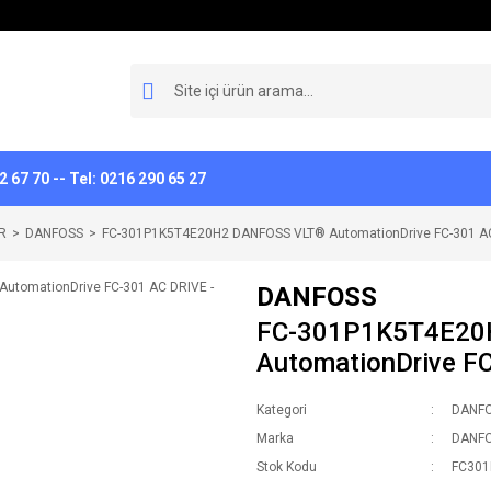
 67 70 -- Tel: 0216 290 65 27
R
DANFOSS
FC-301P1K5T4E20H2 DANFOSS VLT® AutomationDrive FC-301 AC
DANFOSS
FC-301P1K5T4E20
AutomationDrive FC
Kategori
DANF
Marka
DANF
Stok Kodu
FC301