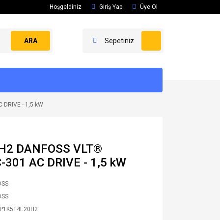
Hoşgeldiniz
Giriş Yap
Üye Ol
ARA
Sepetiniz
 DRIVE - 1,5 kW
H2 DANFOSS VLT®
-301 AC DRIVE - 1,5 kW
OSS
OSS
P1K5T4E20H2