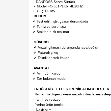
- DANFOSS Servo Sürücü
- Model:
FC-301P1K5T4E20H2
-
Güç:1,5 kW
DURUM
✔
Test edilmiştir, çalışır durumdadır
✔
Temiz ve sorunsuz
✔
Stoktan hızlı teslimat
GÜVENCE
✔
Arızalı çıkması durumunda iade/değişim
✔
Faturalı çıkış
✔
Teknik destek imkanı
AVANTAJ
✔
Aynı gün kargo
✔
Zor bulunan model
ENDÜSTRİYEL ELEKTRONİK ALIM & DESTEK
Kullanmadığınız veya arızalı cihazlarınızı değ
- Tamir ve revizyon
- Yerine ürün temini
- Nakit alım