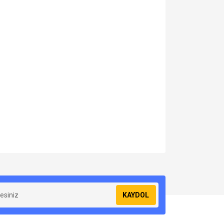
za iletebilirsiniz.
KAYDOL