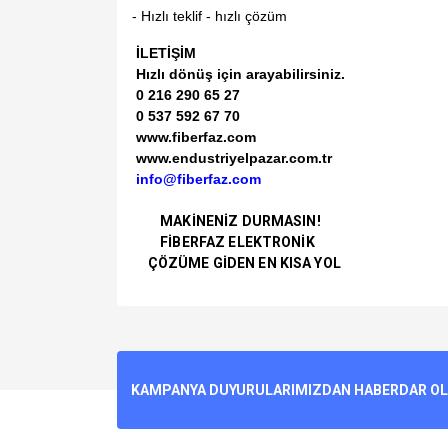
- Hızlı teklif - hızlı çözüm
İLETİŞİM
Hızlı dönüş için arayabilirsiniz.
0 216 290 65 27
0 537 592 67 70
www.fiberfaz.com
www.endustriyelpazar.com.tr
info@fiberfaz.com
MAKİNENİZ DURMASIN!
FİBERFAZ ELEKTRONİK
ÇÖZÜME GİDEN EN KISA YOL
Bu ürünün fiyat bilgisi, resim, ürün açıklamalarında v
Görüş ve önerileriniz için teşekkür ederiz.
Ürün resmi kalitesiz, bozuk veya görüntülenemiyo
KAMPANYA DUYURULARIMIZDAN HABERDAR OLMA
Ürün açıklamasında eksik bilgiler bulunuyor.
Ürün bilgilerinde hatalar bulunuyor.