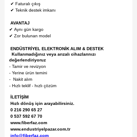
✔
Faturalı çıkış
✔
Teknik destek imkanı
AVANTAJ
✔
Aynı gün kargo
✔
Zor bulunan model
ENDÜSTRİYEL ELEKTRONİK ALIM & DESTEK
Kullanmadığınız veya arızalı cihazlarınızı
değerlendiriyoruz
- Tamir ve revizyon
- Yerine ürün temini
- Nakit alım
- Hızlı teklif - hızlı çözüm
İLETİŞİM
Hızlı dönüş için arayabilirsiniz.
0 216 290 65 27
0 537 592 67 70
www.fiberfaz.com
www.endustriyelpazar.com.tr
info@fiberfaz.com