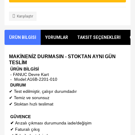
Karşılaştır
ÜRÜN BİLGİSİ
YORUMLAR
TAKSİT SEÇENEKLERİ
ÖN
MAKİNENİZ DURMASIN - STOKTAN AYNI GÜN
TESLİM
ÜRÜN BİLGİSİ
- FANUC Devre Kart
- Model:
A16B-2201-010
DURUM
✔
Test edilmiştir, çalışır durumdadır
✔
Temiz ve sorunsuz
✔
Stoktan hızlı teslimat
GÜVENCE
✔
Arızalı çıkması durumunda iade/değişim
✔
Faturalı çıkış