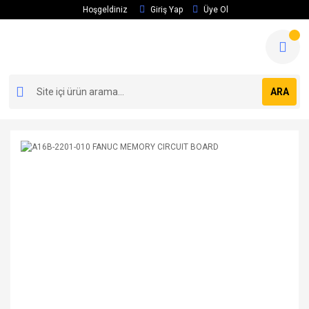
Hoşgeldiniz
Giriş Yap
Üye Ol
ARA