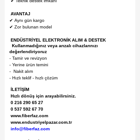
✔
Teknik destek imkanı
AVANTAJ
✔
Aynı gün kargo
✔
Zor bulunan model
ENDÜSTRİYEL ELEKTRONİK ALIM & DESTEK
Kullanmadığınız veya arızalı cihazlarınızı
değerlendiriyoruz
- Tamir ve revizyon
- Yerine ürün temini
- Nakit alım
- Hızlı teklif - hızlı çözüm
İLETİŞİM
Hızlı dönüş için arayabilirsiniz.
0 216 290 65 27
0 537 592 67 70
www.fiberfaz.com
www.endustriyelpazar.com.tr
info@fiberfaz.com