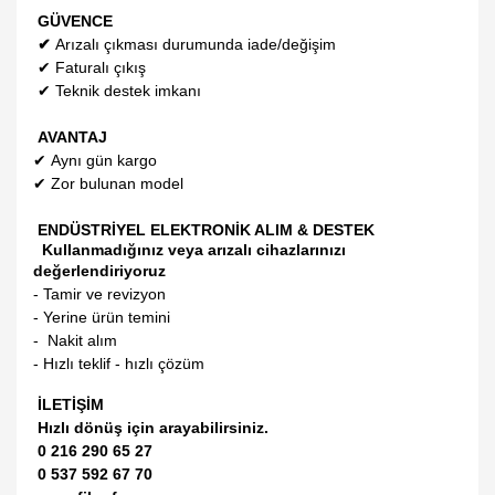
GÜVENCE
✔
Arızalı çıkması durumunda iade/değişim
✔
Faturalı çıkış
✔
Teknik destek imkanı
AVANTAJ
✔
Aynı gün kargo
✔
Zor bulunan model
ENDÜSTRİYEL ELEKTRONİK ALIM & DESTEK
Kullanmadığınız veya arızalı cihazlarınızı
değerlendiriyoruz
- Tamir ve revizyon
- Yerine ürün temini
- Nakit alım
- Hızlı teklif - hızlı çözüm
İLETİŞİM
Hızlı dönüş için arayabilirsiniz.
0 216 290 65 27
0 537 592 67 70