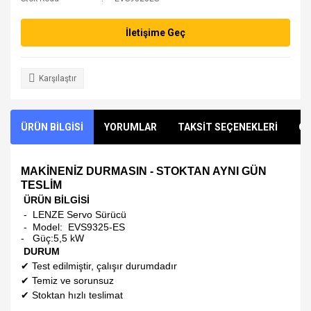
PANASONIC
EVIEW
İletişime Geç
REXROTH
HEIDENHAIN
SETEX
KUKA
Karşılaştır
SHIHLIN
ÜRÜN BİLGİSİ
YORUMLAR
TAKSİT SEÇENEKLERİ
ÖN
STAEFA CONTROL SYS
VIPA - YASKAWA
MAKİNENİZ DURMASIN - STOKTAN AYNI GÜN
TESLİM
WAGO PLC
ÜRÜN BİLGİSİ
WECON
- LENZE Servo Sürücü
- Model:
EVS9325-ES
-
Güç:5,5 kW
PHOENIX CONTACT
DURUM
✔
Test edilmiştir, çalışır durumdadır
✔
Temiz ve sorunsuz
✔
Stoktan hızlı teslimat