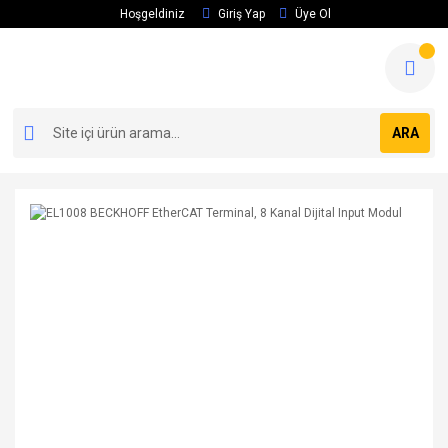
Hoşgeldiniz
Giriş Yap
Üye Ol
ARA