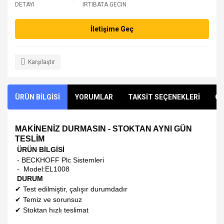
DETAYI
IRTIBATA GECIN
İletişime Geç
Karşılaştır
ÜRÜN BİLGİSİ
YORUMLAR
TAKSİT SEÇENEKLERİ
ÖN
MAKİNENİZ DURMASIN - STOKTAN AYNI GÜN
TESLİM
ÜRÜN BİLGİSİ
- BECKHOFF Plc Sistemleri
- Model:
EL1008
DURUM
✔
Test edilmiştir, çalışır durumdadır
✔
Temiz ve sorunsuz
✔
Stoktan hızlı teslimat