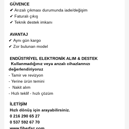
GÜVENCE
✔
Arızalı çıkması durumunda iade/değişim
✔
Faturalı çıkış
✔
Teknik destek imkanı
AVANTAJ
✔
Aynı gün kargo
✔
Zor bulunan model
ENDÜSTRİYEL ELEKTRONİK ALIM & DESTEK
Kullanmadığınız veya arızalı cihazlarınızı
değerlendiriyoruz
- Tamir ve revizyon
- Yerine ürün temini
- Nakit alım
- Hızlı teklif - hızlı çözüm
İLETİŞİM
Hızlı dönüş için arayabilirsiniz.
0 216 290 65 27
0 537 592 67 70
www.fiberfaz.com