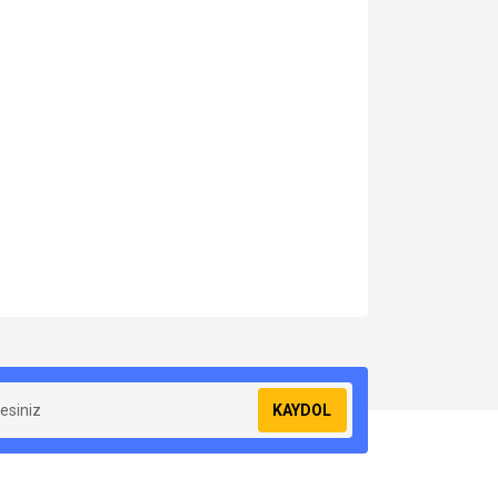
za iletebilirsiniz.
KAYDOL