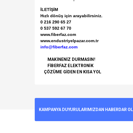
İLETİŞİM
Hızlı dönüş için arayabilirsiniz.
0 216 290 65 27
0 537 592 67 70
www.fiberfaz.com
www.endustriyelpazar.com.tr
info@fiberfaz.com
MAKİNENİZ DURMASIN!
FİBERFAZ ELEKTRONİK
ÇÖZÜME GİDEN EN KISA YOL
Bu ürünün fiyat bilgisi, resim, ürün açıklamalarında v
Görüş ve önerileriniz için teşekkür ederiz.
Ürün resmi kalitesiz, bozuk veya görüntülenemiyo
KAMPANYA DUYURULARIMIZDAN HABERDAR OLMA
Ürün açıklamasında eksik bilgiler bulunuyor.
Ürün bilgilerinde hatalar bulunuyor.
Ürün fiyatı diğer sitelerden daha pahalı.