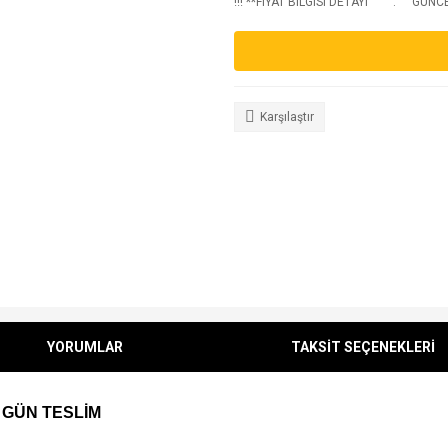
!!! **FIYAT BILGISI DETAYI
GUNCEL
Karşılaştır
YORUMLAR
TAKSİT SEÇENEKLERİ
 GÜN TESLİM