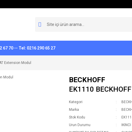
 67 70 -- Tel: 0216 290 65 27
T Extension Modul
BECKHOFF
EK1110 BECKHOFF 
Kategori
BECK
Marka
BECK
Stok Kodu
EK111
Urun Durumu
IKINCI