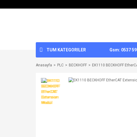
TUM KATEGORILER
Gsm: 0537 592
Anasayfa
PLC
BECKHOFF
EK1110 BECKHOFF EtherCA