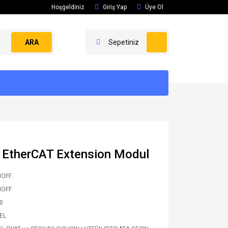
Hoşgeldiniz
Giriş Yap
Üye Ol
ARA
Sepetiniz
EtherCAT Extension Modul
HOFF
HOFF
0
 EL