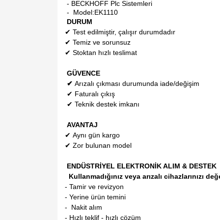
- BECKHOFF Plc Sistemleri
- Model:
EK1110
DURUM
✔
Test edilmiştir, çalışır durumdadır
✔
Temiz ve sorunsuz
✔
Stoktan hızlı teslimat
GÜVENCE
✔
Arızalı çıkması durumunda iade/değişim
✔
Faturalı çıkış
✔
Teknik destek imkanı
AVANTAJ
✔
Aynı gün kargo
✔
Zor bulunan model
ENDÜSTRİYEL ELEKTRONİK ALIM & DESTEK
Kullanmadığınız veya arızalı cihazlarınızı değ
- Tamir ve revizyon
- Yerine ürün temini
- Nakit alım
- Hızlı teklif - hızlı çözüm