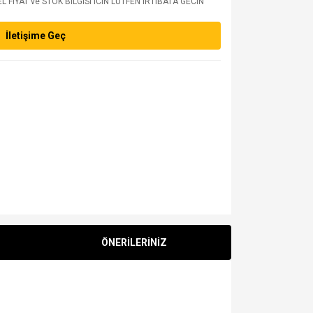
 FIYAT ve STOK BILGISI ICIN LUTFEN IRTIBATA GECIN
İletişime Geç
ÖNERİLERİNİZ