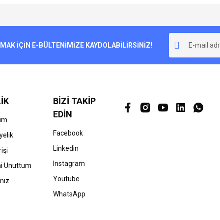
e diğer konularda yetersiz gördüğünüz noktaları öneri formunu kullanarak tarafımı
Bu ürüne ilk yorumu siz yapın!
r.
K İÇİN E-BÜLTENİMİZE KAYDOLABİLİRSİNİZ!
Yorum Yaz
İK
BİZİ TAKİP
EDİN
ım
Facebook
yelik
Linkedin
işi
Gönder
Instagram
mi Unuttum
Youtube
niz
WhatsApp