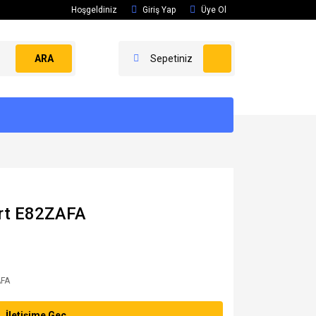
Hoşgeldiniz
Giriş Yap
Üye Ol
ARA
Sepetiniz
art E82ZAFA
FA
İletişime Geç