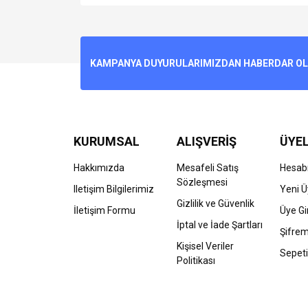
Bu ürünün fiyat bilgisi, resim, ürün açıklamalarında v
Görüş ve önerileriniz için teşekkür ederiz.
Ürün resmi kalitesiz, bozuk veya görüntülenemiyo
KAMPANYA DUYURULARIMIZDAN HABERDAR OLMA
Ürün açıklamasında eksik bilgiler bulunuyor.
Ürün bilgilerinde hatalar bulunuyor.
Ürün fiyatı diğer sitelerden daha pahalı.
Bu ürüne benzer farklı alternatifler olmalı.
KURUMSAL
ALIŞVERİŞ
ÜYEL
Hakkımızda
Mesafeli Satış
Hesab
Sözleşmesi
Iletişim Bilgilerimiz
Yeni Ü
Gizlilik ve Güvenlik
İletişim Formu
Üye Gir
İptal ve İade Şartları
Şifre
Kişisel Veriler
Sepeti
Politikası