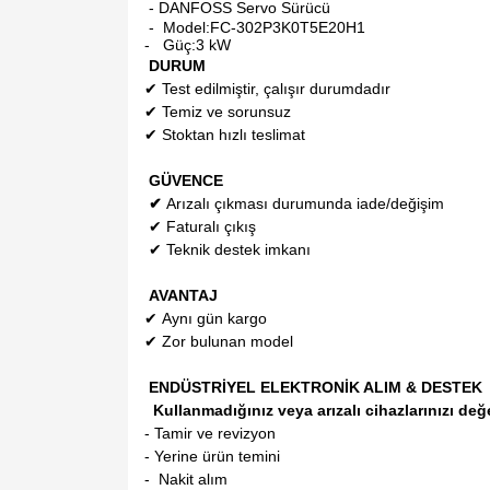
- DANFOSS Servo Sürücü
- Model:
FC-302P3K0T5E20H1
- Güç:3 kW
DURUM
✔
Test edilmiştir, çalışır durumdadır
✔
Temiz ve sorunsuz
✔
Stoktan hızlı teslimat
GÜVENCE
✔
Arızalı çıkması durumunda iade/değişim
✔
Faturalı çıkış
✔
Teknik destek imkanı
AVANTAJ
✔
Aynı gün kargo
✔
Zor bulunan model
ENDÜSTRİYEL ELEKTRONİK ALIM & DESTEK
Kullanmadığınız veya arızalı cihazlarınızı değ
- Tamir ve revizyon
- Yerine ürün temini
- Nakit alım