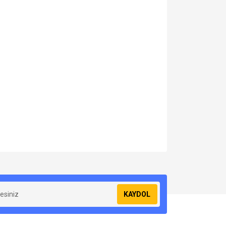
za iletebilirsiniz.
KAYDOL