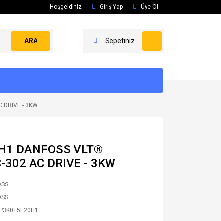
Hoşgeldiniz
Giriş Yap
Üye Ol
ARA
Sepetiniz
 DRIVE - 3KW
H1 DANFOSS VLT®
C-302 AC DRIVE - 3KW
OSS
OSS
P3K0T5E20H1