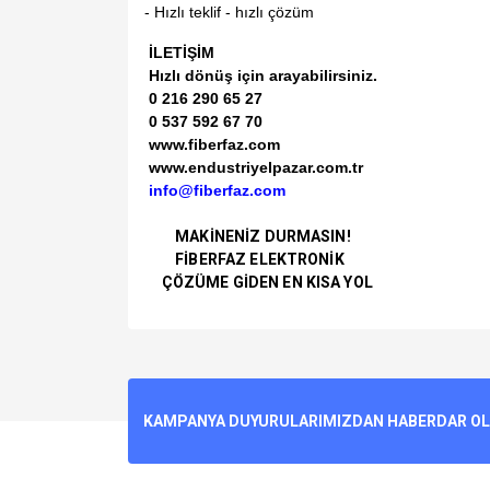
- Hızlı teklif - hızlı çözüm
İLETİŞİM
Hızlı dönüş için arayabilirsiniz.
0 216 290 65 27
0 537 592 67 70
www.fiberfaz.com
www.endustriyelpazar.com.tr
info@fiberfaz.com
MAKİNENİZ DURMASIN!
FİBERFAZ ELEKTRONİK
ÇÖZÜME GİDEN EN KISA YOL
Bu ürünün fiyat bilgisi, resim, ürün açıklamalarında v
Görüş ve önerileriniz için teşekkür ederiz.
Ürün resmi kalitesiz, bozuk veya görüntülenemiyo
KAMPANYA DUYURULARIMIZDAN HABERDAR OLMA
Ürün açıklamasında eksik bilgiler bulunuyor.
Ürün bilgilerinde hatalar bulunuyor.