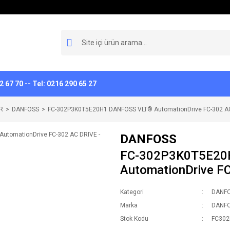
 67 70 -- Tel: 0216 290 65 27
R
DANFOSS
FC-302P3K0T5E20H1 DANFOSS VLT® AutomationDrive FC-302 AC
DANFOSS
FC-302P3K0T5E20
AutomationDrive F
Kategori
DANF
Marka
DANF
Stok Kodu
FC302