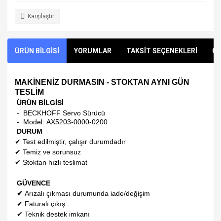
Karşılaştır
ÜRÜN BİLGİSİ
YORUMLAR
TAKSİT SEÇENEKLERİ
ÖN
MAKİNENİZ DURMASIN - STOKTAN AYNI GÜN
TESLİM
ÜRÜN BİLGİSİ
-
BECKHOFF
Servo Sürücü
- Model:
AX5203-0000-0200
DURUM
✔
Test edilmiştir, çalışır durumdadır
✔
Temiz ve sorunsuz
✔
Stoktan hızlı teslimat
GÜVENCE
✔
Arızalı çıkması durumunda iade/değişim
✔
Faturalı çıkış
✔
Teknik destek imkanı