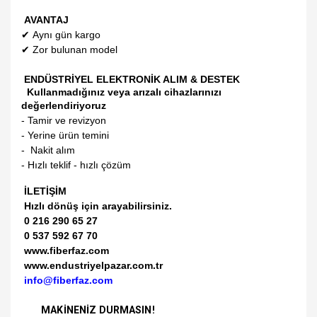
AVANTAJ
✔
Aynı gün kargo
✔
Zor bulunan model
ENDÜSTRİYEL ELEKTRONİK ALIM & DESTEK
Kullanmadığınız veya arızalı cihazlarınızı
değerlendiriyoruz
- Tamir ve revizyon
- Yerine ürün temini
- Nakit alım
- Hızlı teklif - hızlı çözüm
İLETİŞİM
Hızlı dönüş için arayabilirsiniz.
0 216 290 65 27
0 537 592 67 70
www.fiberfaz.com
www.endustriyelpazar.com.tr
info@fiberfaz.com
MAKİNENİZ DURMASIN!