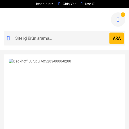
Hoşgeldiniz
Giriş Yap
Üye Ol
ARA