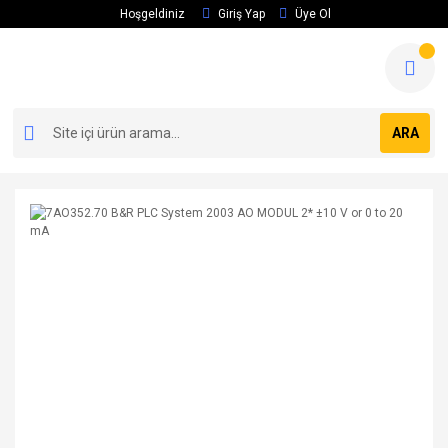
Hoşgeldiniz
Giriş Yap
Üye Ol
ARA