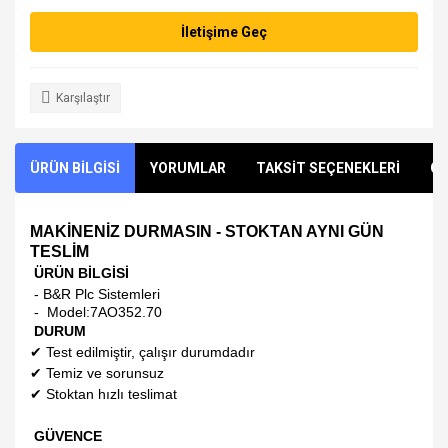
İletişime Geç
Karşılaştır
ÜRÜN BİLGİSİ
YORUMLAR
TAKSİT SEÇENEKLERİ
ÖN
MAKİNENİZ DURMASIN - STOKTAN AYNI GÜN
TESLİM
ÜRÜN BİLGİSİ
- B&R Plc Sistemleri
- Model:
7AO352.70
DURUM
✔
Test edilmiştir, çalışır durumdadır
✔
Temiz ve sorunsuz
✔
Stoktan hızlı teslimat
GÜVENCE