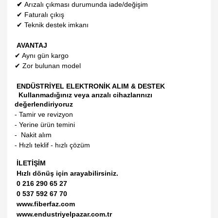
✔
Arızalı çıkması durumunda iade/değişim
✔
Faturalı çıkış
✔
Teknik destek imkanı
AVANTAJ
✔
Aynı gün kargo
✔
Zor bulunan model
ENDÜSTRİYEL ELEKTRONİK ALIM & DESTEK
Kullanmadığınız veya arızalı cihazlarınızı
değerlendiriyoruz
- Tamir ve revizyon
- Yerine ürün temini
- Nakit alım
- Hızlı teklif - hızlı çözüm
İLETİŞİM
Hızlı dönüş için arayabilirsiniz.
0 216 290 65 27
0 537 592 67 70
www.fiberfaz.com
www.endustriyelpazar.com.tr