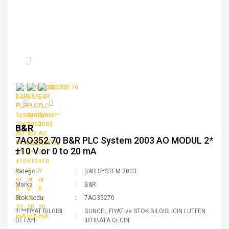
B&R
7AO352.70 B&R PLC System 2003 AO MODUL 2*
±10 V or 0 to 20 mA
Kategori
B&R SYSTEM 2003
Marka
B&R
Stok Kodu
7AO35270
!!! **FIYAT BILGISI
GUNCEL FIYAT ve STOK BILGISI ICIN LUTFEN
DETAYI
IRTIBATA GECIN