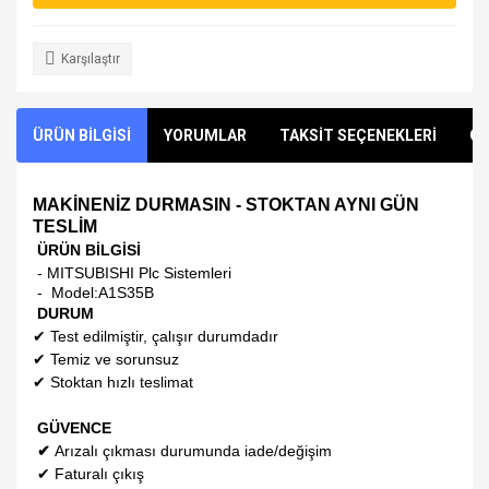
Karşılaştır
ÜRÜN BİLGİSİ
YORUMLAR
TAKSİT SEÇENEKLERİ
ÖN
MAKİNENİZ DURMASIN - STOKTAN AYNI GÜN
TESLİM
ÜRÜN BİLGİSİ
- MITSUBISHI Plc Sistemleri
- Model:
A1S35B
DURUM
✔
Test edilmiştir, çalışır durumdadır
✔
Temiz ve sorunsuz
✔
Stoktan hızlı teslimat
GÜVENCE
✔
Arızalı çıkması durumunda iade/değişim
✔
Faturalı çıkış