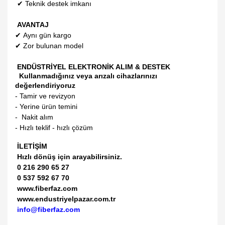
✔
Teknik destek imkanı
AVANTAJ
✔
Aynı gün kargo
✔
Zor bulunan model
ENDÜSTRİYEL ELEKTRONİK ALIM & DESTEK
Kullanmadığınız veya arızalı cihazlarınızı
değerlendiriyoruz
- Tamir ve revizyon
- Yerine ürün temini
- Nakit alım
- Hızlı teklif - hızlı çözüm
İLETİŞİM
Hızlı dönüş için arayabilirsiniz.
0 216 290 65 27
0 537 592 67 70
www.fiberfaz.com
www.endustriyelpazar.com.tr
info@fiberfaz.com