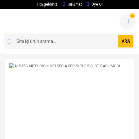
Hoşgeldiniz
Giriş Yap
Üye Ol
ARA